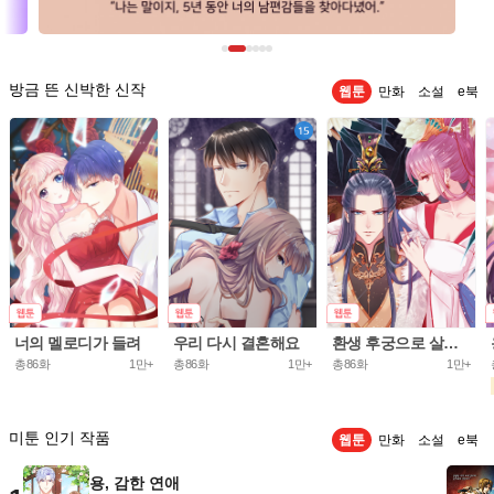
방금 뜬 신박한 신작
웹툰
만화
소설
e북
너의 멜로디가 들려
우리 다시 결혼해요
환생 후궁으로 살아가는 법
총86화
1만+
총86화
1만+
총86화
1만+
미툰 인기 작품
웹툰
만화
소설
e북
용, 감한 연애