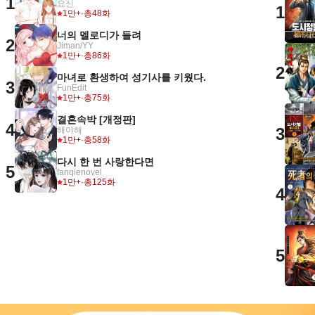
1
요신
1
1만+
·
총48화
너의 멜로디가 들려
2
Jiman/YY
1만+
·
총86화
2
마녀로 환생하여 성기사를 키웠다.
3
FunEdit
1만+
·
총75화
결혼속박 [개정판]
4
3
해야해
1만+
·
총58화
다시 한 번 사랑한다면
5
fanqienovel
1만+
·
총125화
4
5