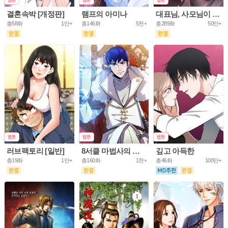
결혼속박 [개정판]
램프의 아미나
대표님, 사모님이 도망가요
총58화
1만+
총146화
5천+
총289화
50만+
러브팩토리 [일반]
8서클 마법사의 환생
깊고 아득한
총19화
1만+
총160화
1천+
총46화
100만+