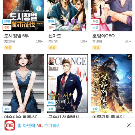
도시정벌 6부
신마도
호랑이CEO
총210권
1만+
총57권
5천+
총58화
5만+
아슬아슬 로맨스[개정판]
금수저 생활백서
어중간한 문파의 천하제일인
총61화
10만+
총703권
5만+
총953화
5만+
홈 화면에
ME
추가하기