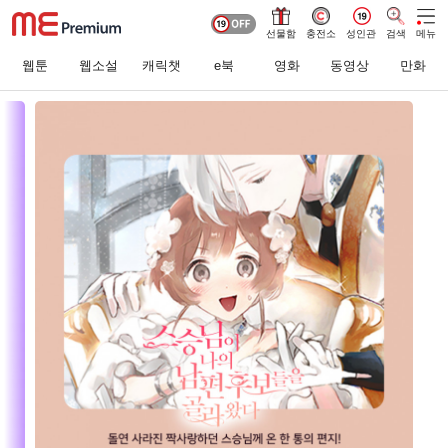
선물함
충전소
성인관
검색
메뉴
웹툰
웹소설
캐릭챗
e북
영화
동영상
만화