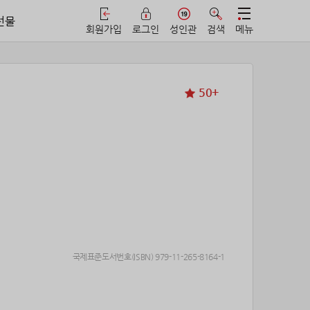
선물
회원가입
로그인
성인관
검색
메뉴
50+
국제표준도서번호(ISBN) 979-11-265-8164-1