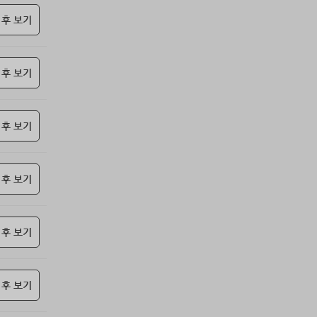
69위
난데요
15코인
 후 보기
70위
@
15코인
71위
안녕하십사
13코인
 후 보기
72위
총괄보안관
10코인
73위
ysh02****@naver.com
10코인
74위
nam6***@gmail.com
10코인
 후 보기
75위
@
10코인
76위
22930*****@kakao.com
10코인
77위
elpe****@naver.com
10코인
 후 보기
78위
010455*****@me.co.kr
10코인
79위
@
10코인
 후 보기
80위
아이스아메
10코인
81위
24180*****@kakao.com
10코인
82위
29528*****@kakao.com
10코인
 후 보기
83위
010767*****@me.co.kr
10코인
84위
Muscle킴
10코인