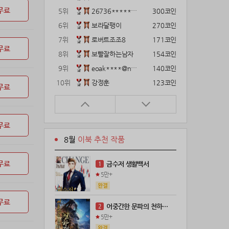
무료
5위
26736*****@kakao.com
300코인
6위
보라달팽이
270코인
7위
로버트조조8
171코인
무료
8위
보빨잘하는남자
154코인
9위
eoak****@naver.com
140코인
10위
강정훈
123코인
무료
11위
22374*****@kakao.com
120코인
12위
gg1***@naver.com
120코인
무료
13위
12922*****@kakao.com
120코인
8월
이북 추천 작품
14위
해콩이
110코인
15위
wkkj****@naver.com
110코인
무료
금수저 생활백서
1
16위
메렁이지롱
102코인
5만+
17위
@
100코인
18위
@
100코인
무료
어중간한 문파의 천하제일인
2
19위
kckt****@naver.com
100코인
5만+
20위
18075*****@kakao.com
100코인