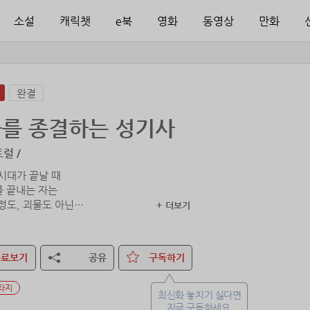
소설
캐릭챗
e북
영화
동영상
만화
완결
를 종결하는 성기사
럴 /
시대가 끝날 때
를 끝내는 자는
정도, 괴물도 아닌
+ 더보기
형태로 찾아올지니.”
시대가 돌아왔다.
무료보기
공유
구독하기
 신화의 망령 앞에서,
주문을 속삭인다.
타지
최신화 놓치기 싫다면
N
지금 구독하세요.