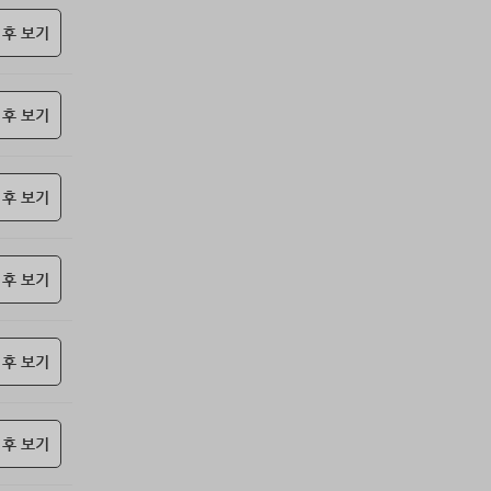
85위
qsewzd******@gmail.com
10코인
 후 보기
86위
hshvi*****@naver.com
10코인
87위
@
10코인
 후 보기
88위
악레
10코인
89위
42677*****@kakao.com
10코인
90위
13117*****@kakao.com
10코인
 후 보기
91위
didwl*****@gmail.com
10코인
92위
base****@naver.com
10코인
93위
z1z2***@naver.com
10코인
 후 보기
94위
@
10코인
95위
@
10코인
 후 보기
96위
iioo***@naver.com
10코인
97위
ehddl****@naver.com
10코인
98위
@
10코인
 후 보기
99위
날으는하마
10코인
100
26178*****@kakao.com
10코인