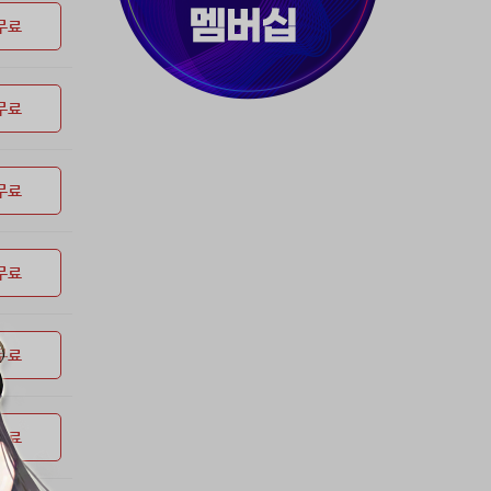
37위
80091****@kakao.com
50코인
무료
38위
myway
50코인
39위
19108*****@kakao.com
50코인
무료
40위
70989****@kakao.com
50코인
41위
워삼골벅
50코인
42위
dlehd*****@gmail.com
48코인
무료
43위
22ss****@dgsungsan.ms.kr
45코인
44위
아아자 홧팅
40코인
45위
@
40코인
무료
46위
@
36코인
47위
비둘기 천사
36코인
무료
48위
20700*****@kakao.com
30코인
49위
26741*****@kakao.com
26코인
50위
@
25코인
무료
51위
douyo*****@gmail.com
25코인
52위
dltmdw******@gmail.com
25코인