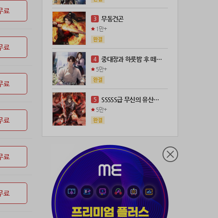
무료
21위
leeys****@naver.com
100코인
무동건곤
3
22위
21671*****@kakao.com
100코인
1만+
23위
@
73코인
무료
24위
anigse******@gmail.com
70코인
중대장과 하룻밤 후 떼돈을 벌었다
4
25위
wwor****@naver.com
70코인
5만+
26위
ji643****@gmail.com
66코인
무료
27위
장발쟝
65코인
SSSSS급 무신의 유산을 얻었다!
5
28위
@
60코인
5만+
29위
@
60코인
무료
30위
28473*****@kakao.com
60코인
31위
ㄴ퍼ㅕㅅㄷ
60코인
무료
32위
19367*****@kakao.com
50코인
33위
@
50코인
34위
dj7***@naver.com
50코인
무료
35위
티티320
50코인
36위
천일야화♡
50코인