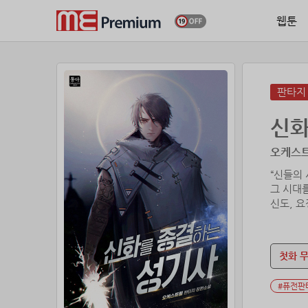
웹툰
판타지
신화
오케스트
“신들의 
그 시대
신도, 요
인간의 
마법의 
첫화 
되살아난
유진은 
#퓨전판
--EUGE