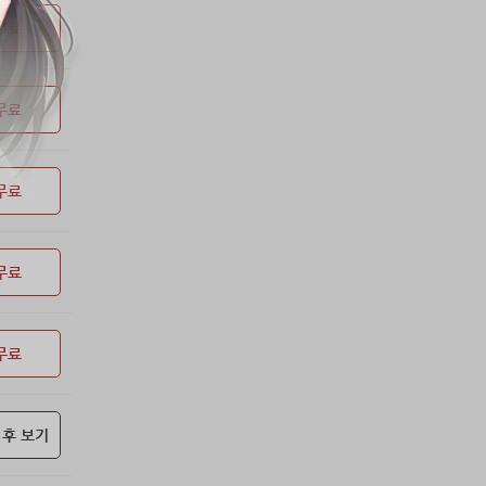
53위
soyun****@gmail.com
24코인
무료
54위
20596*****@kakao.com
20코인
55위
lth8***@naver.com
20코인
무료
56위
이슬이슬
20코인
57위
단순한묘기
20코인
58위
25234*****@kakao.com
20코인
무료
59위
43040*****@kakao.com
20코인
60위
@
20코인
61위
@
20코인
무료
62위
소망여
20코인
63위
25600*****@kakao.com
20코인
무료
64위
16100*****@kakao.com
20코인
65위
qsewzd******@gmail.com
20코인
66위
reneev******@naver.com
18코인
 후 보기
67위
메카 보
17코인
68위
movi****@naver.com
17코인