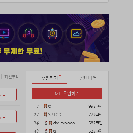
최신부터
후원하기
내 후원 내역
ME 후원하기
무료
1위
@
998코인
2위
왓더준수
779코인
무료
3위
choiminwoo
587코인
4위
@
523코인