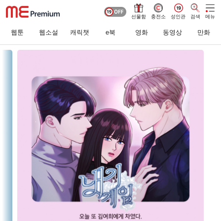
선물함
충전소
성인관
검색
메뉴
웹툰
웹소설
캐릭챗
e북
영화
동영상
만화