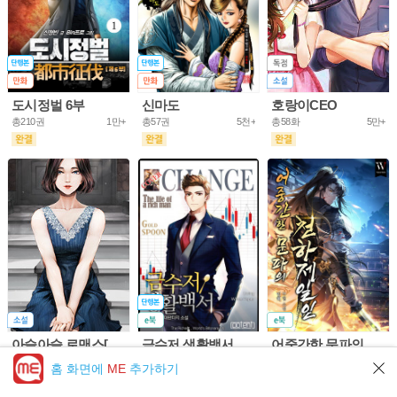
도시정벌 6부
신마도
호랑이CEO
총210권
1만+
총57권
5천+
총58화
5만+
아슬아슬 로맨스[개정판]
금수저 생활백서
어중간한 문파의 천하제일인
총61화
10만+
총703권
5만+
총953화
5만+
홈 화면에
ME
추가하기