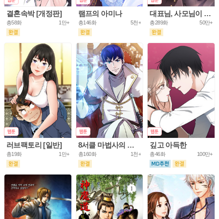
결혼속박 [개정판]
램프의 아미나
대표님, 사모님이 도망가요
총58화
1만+
총146화
5천+
총289화
50만+
러브팩토리 [일반]
8서클 마법사의 환생
깊고 아득한
총19화
1만+
총160화
1천+
총46화
100만+