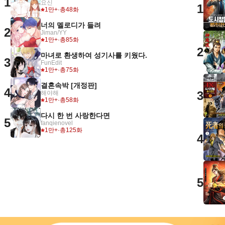
1
요신
1
1만+
·
총48화
너의 멜로디가 들려
2
Jiman/YY
1만+
·
총85화
2
마녀로 환생하여 성기사를 키웠다.
3
FunEdit
1만+
·
총75화
결혼속박 [개정판]
4
3
해야해
1만+
·
총58화
다시 한 번 사랑한다면
5
fanqienovel
1만+
·
총125화
4
5