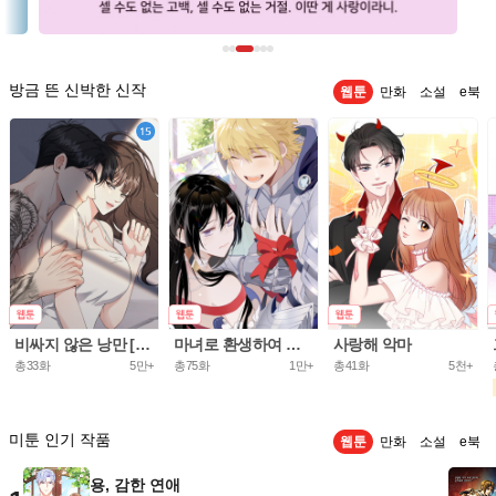
방금 뜬 신박한 신작
웹툰
만화
소설
e북
비싸지 않은 낭만 [개정판]
마녀로 환생하여 성기사를 키웠다.
사랑해 악마
총33화
5만+
총75화
1만+
총41화
5천+
미툰 인기 작품
웹툰
만화
소설
e북
용, 감한 연애