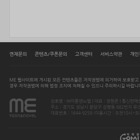
연재문의
콘텐츠/쿠폰문의
고객센터
서비스약관
개인
ME 웹사이트에 게시된 모든 컨텐츠들은 저작권법에 의거하여 보호받고
경우 저작권법에 의해 법정 조치에 처해질 수 있으니 주의하시길 바랍니
상호명 : ㈜미툰앤노벨 | 대표 : 정현준 | 통신판매
주소 : 경기도 성남시 분당구 삼평동 682번지 유스페이스
대표번호 : 1644-9259 (이용시간 : 오전10시~오후5