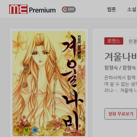
웹툰
소설
로맨스
완결
겨울나
함형숙 / 함형숙
은하사에서 함께 
며 알 수 없는 
러나…. 겨울에 
첫화 무료보기