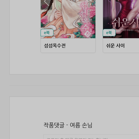
 계절
섬섬옥수전
쉬운 사이
작품댓글 - 여름 손님