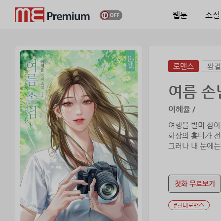
웹툰
소설
로맨스
완결
여름 손
이혜율 /
여행을 빌미 삼아
화상의 흉터가 전
그러나 내 눈에는
이름을 물어봐도 
고백하면 받아 줄
첫화 무료보기
자기가 눈이 좀 
#현대로맨스
그러면서 자기 같
지금까지 다른 사