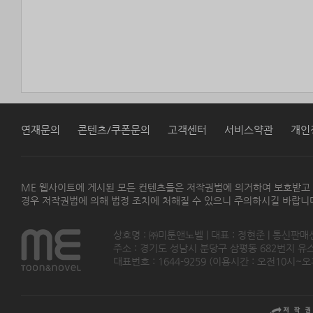
연재문의
콘텐츠/쿠폰문의
고객센터
서비스약관
개인
ME 웹사이트에 게시된 모든 컨텐츠들은 저작권법에 의거하여 보호받고
경우 저작권법에 의해 법정 조치에 처해질 수 있으니 주의하시길 바랍니
상호명 : ㈜미툰앤노벨 | 대표 : 정현준 | 통신판매
주소 : 경기도 성남시 분당구 삼평동 682번지 유스페이스
대표번호 : 1644-9259 (이용시간 : 오전10시~오후5