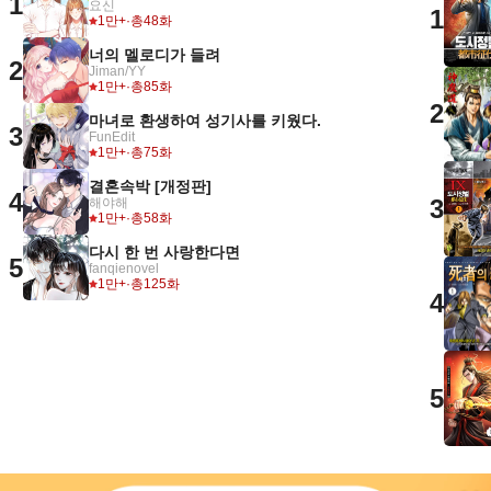
1
요신
1
1만+
·
총48화
너의 멜로디가 들려
2
Jiman/YY
1만+
·
총85화
2
마녀로 환생하여 성기사를 키웠다.
3
FunEdit
1만+
·
총75화
결혼속박 [개정판]
4
3
해야해
1만+
·
총58화
다시 한 번 사랑한다면
5
fanqienovel
1만+
·
총125화
4
5