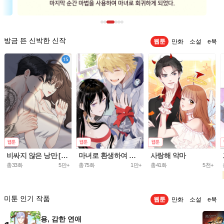
방금 뜬 신박한 신작
웹툰
만화
소설
e북
비싸지 않은 낭만 [개정판]
마녀로 환생하여 성기사를 키웠다.
사랑해 악마
총33화
5만+
총75화
1만+
총41화
5천+
미툰 인기 작품
웹툰
만화
소설
e북
용, 감한 연애