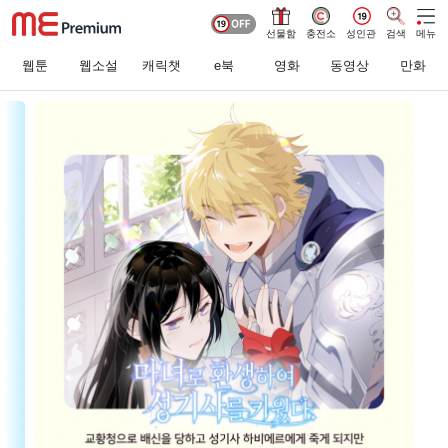
선물함
충전소
성인관
검색
메뉴
웹툰
웹소설
캐릭챗
e북
영화
동영상
만화