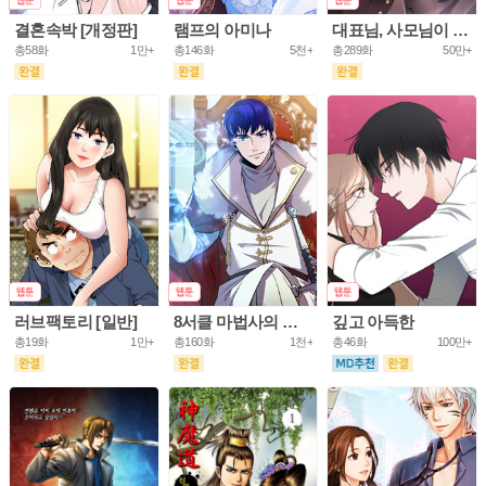
결혼속박 [개정판]
램프의 아미나
대표님, 사모님이 도망가요
총58화
1만+
총146화
5천+
총289화
50만+
러브팩토리 [일반]
8서클 마법사의 환생
깊고 아득한
총19화
1만+
총160화
1천+
총46화
100만+