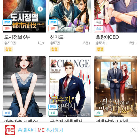
도시정벌 6부
신마도
호랑이CEO
총210권
1만+
총57권
5천+
총58화
5만+
아슬아슬 로맨스[개정판]
금수저 생활백서
결혼당하고 인생이 터졌다
총61화
10만+
총703권
5만+
총200화
1만+
홈 화면에
ME
추가하기