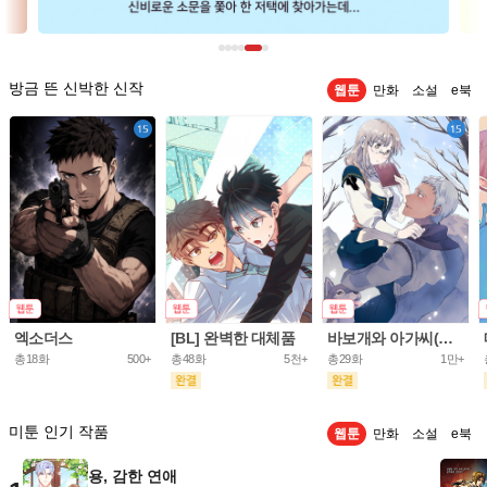
방금 뜬 신박한 신작
웹툰
만화
소설
e북
엑소더스
[BL] 완벽한 대체품
바보개와 아가씨(개정판)
총18화
500+
총48화
5천+
총29화
1만+
미툰 인기 작품
웹툰
만화
소설
e북
용, 감한 연애