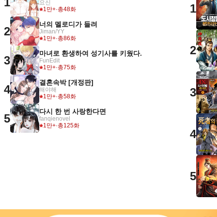
1
요신
1
1만+
·
총48화
너의 멜로디가 들려
2
Jiman/YY
1만+
·
총86화
2
마녀로 환생하여 성기사를 키웠다.
3
FunEdit
1만+
·
총75화
결혼속박 [개정판]
4
3
해야해
1만+
·
총58화
다시 한 번 사랑한다면
5
fanqienovel
1만+
·
총125화
4
5