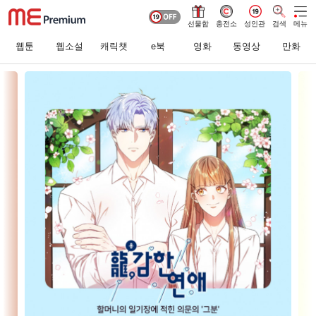
선물함
충전소
성인관
검색
메뉴
웹툰
웹소설
캐릭챗
e북
영화
동영상
만화