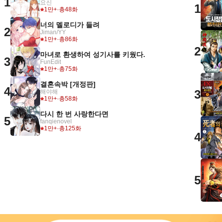
1
요신
1
1만+
·
총48화
너의 멜로디가 들려
2
Jiman/YY
1만+
·
총86화
2
마녀로 환생하여 성기사를 키웠다.
3
FunEdit
1만+
·
총75화
결혼속박 [개정판]
4
3
해야해
1만+
·
총58화
다시 한 번 사랑한다면
5
fanqienovel
1만+
·
총125화
4
5