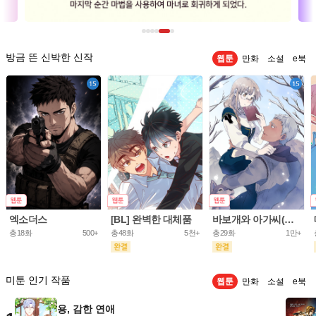
방금 뜬 신박한 신작
웹툰
만화
소설
e북
엑소더스
[BL] 완벽한 대체품
바보개와 아가씨(개정판)
총18화
500+
총48화
5천+
총29화
1만+
미툰 인기 작품
웹툰
만화
소설
e북
용, 감한 연애