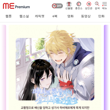
선물함
충전소
성인관
검색
메뉴
웹툰
웹소설
캐릭챗
e북
영화
동영상
만화