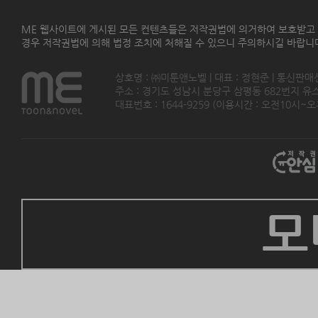
ME 웹사이트에 게시된 모든 컨텐츠들은 저작권법에 의거하여 보호받고
경우 저작권법에 의해 법정 조치에 처해질 수 있으니 주의하시길 바랍니
상호명 : ㈜미툰앤노벨 | 대표 : 정현준 | 통신판매
주소 : 경기도 성남시 분당구 삼평동 682번지 유스페이스
대표번호 : 1644-9259 (이용시간 : 오전10시~오후5
모