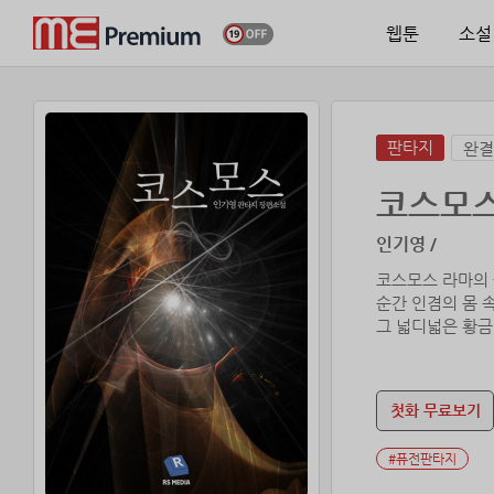
웹툰
소설
판타지
완결
코스모
인기영 /
코스모스 라마의
순간 인겸의 몸 
그 넓디넓은 황금
그 눈부신 광경에
눈을 제대로 뜨지
그러나 인겸이만은
첫화 무료보기
그리고는 천천히 
놀랍게도 그가 내
#퓨전판타지
˝내가 왔다. 성검
디프로티아 대륙