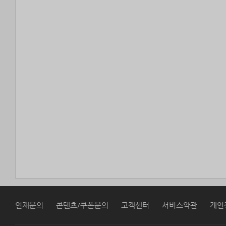
연재문의
콘텐츠/쿠폰문의
고객센터
서비스약관
개인