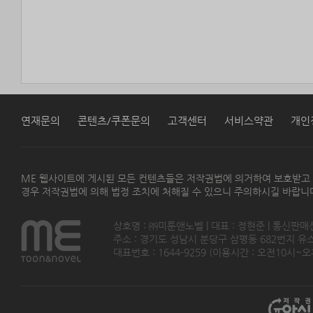
연재문의
콘텐츠/쿠폰문의
고객센터
서비스약관
개인
ME 웹사이트에 게시된 모든 컨텐츠들은 저작권법에 의거하여 보호받고
경우 저작권법에 의해 법정 조치에 처해질 수 있으니 주의하시길 바랍니
상호명 : ㈜미툰앤노벨 | 대표 : 정현준 | 통신판매
주소 : 경기도 성남시 분당구 삼평동 682번지 유스페이스
대표번호 : 1644-9259 (이용시간 : 오전10시~오후5