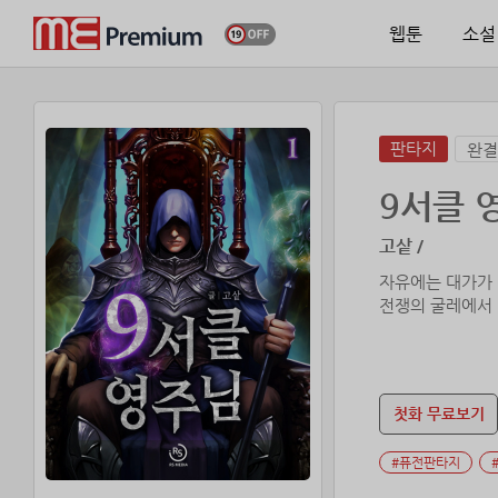
웹툰
소설
판타지
완결
9서클 
고샅 /
자유에는 대가가 
전쟁의 굴레에서
첫화 무료보기
#퓨전판타지