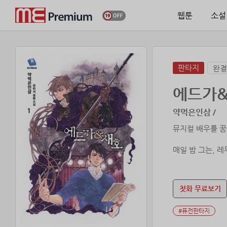
웹툰
소설
판타지
완결
에드가
약먹은인삼 /
뮤지컬 배우를 꿈
매일 밤 그는, 
존재감 없고 자
첫화 무료보기
싸가지 없고 패기
#퓨전판타지
너무나 다른 두 
조금씩 바뀌어 