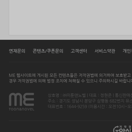
연재문의
콘텐츠/쿠폰문의
고객센터
서비스약관
개인
ME 웹사이트에 게시된 모든 컨텐츠들은 저작권법에 의거하여 보호받고
경우 저작권법에 의해 법정 조치에 처해질 수 있으니 주의하시길 바랍니
상호명 : ㈜미툰앤노벨 | 대표 : 정현준 | 통신판매
주소 : 경기도 성남시 분당구 삼평동 682번지 유스페이스
대표번호 : 1644-9259 (이용시간 : 오전10시~오후5