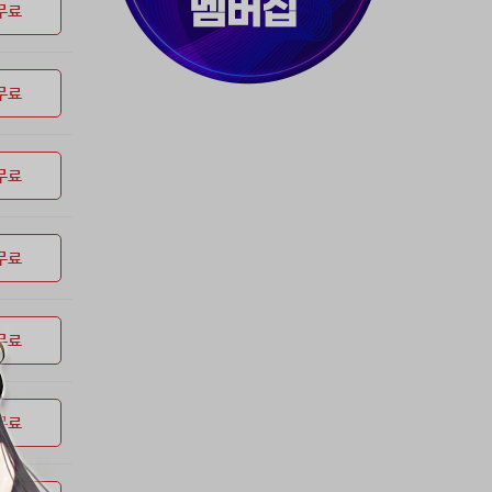
37위
dj7***@naver.com
50코인
무료
38위
천일야화♡
50코인
39위
80091****@kakao.com
50코인
무료
40위
티티320
50코인
41위
myway
50코인
42위
dlehd*****@gmail.com
48코인
무료
43위
22ss****@dgsungsan.ms.kr
45코인
44위
아아자 홧팅
40코인
45위
@
40코인
무료
46위
비둘기 천사
36코인
47위
@
36코인
무료
48위
20700*****@kakao.com
30코인
49위
26741*****@kakao.com
26코인
50위
@
25코인
무료
51위
douyo*****@gmail.com
25코인
52위
dltmdw******@gmail.com
25코인