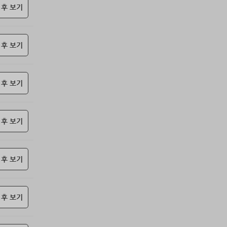
69위
난데요
15코인
 후 보기
70위
@
15코인
71위
안녕하십사
13코인
 후 보기
72위
송은
10코인
73위
20070*****@kakao.com
10코인
74위
봇딸롱
10코인
 후 보기
75위
15446*****@kakao.com
10코인
76위
13273*****@kakao.com
10코인
77위
dallv****@naver.com
10코인
 후 보기
78위
@
10코인
79위
@
10코인
 후 보기
80위
icheon*****@gmail.com
10코인
81위
37176*****@kakao.com
10코인
82위
17421*****@kakao.com
10코인
 후 보기
83위
세번이상할래
10코인
84위
pooyj****@naver.com
10코인