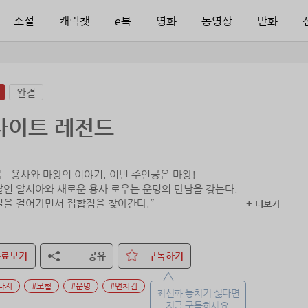
소설
캐릭챗
e북
영화
동영상
만화
완결
나이트 레전드
쓰는 용사와 마왕의 이야기. 이번 주인공은 마왕!
딸인 알시아와 새로운 용사 로우는 운명의 만남을 갖는다.
+ 더보기
무료보기
공유
구독하기
타지
#모험
#운명
#먼치킨
최신화 놓치기 싫다면
지금 구독하세요.