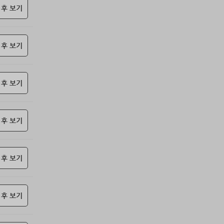
85위
갈보리
10코인
 후 보기
86위
youngk*****@naver.com
10코인
87위
yewo****@naver.com
10코인
 후 보기
88위
24771*****@kakao.com
10코인
89위
leno****@naver.com
10코인
90위
him***@naver.com
10코인
 후 보기
91위
eupn****@gmail.com
10코인
92위
쌉숭
10코인
93위
25721*****@kakao.com
10코인
 후 보기
94위
24921*****@kakao.com
10코인
95위
잭스킹
10코인
 후 보기
96위
stop****@naver.com
10코인
97위
@
10코인
98위
연애구루
10코인
 후 보기
99위
젖꼭지 빨래
10코인
100
17887*****@kakao.com
10코인
위