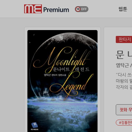
웹툰
판타지
문 
염탁근 /
˝다시 
마왕의 
첫화 
#정통판