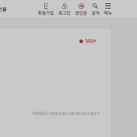
선물
회원가입
로그인
성인관
검색
메뉴
500+
국제표준도서번호(ISBN) 978-89-9952-883-5