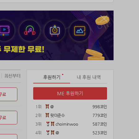
최신부터
후원하기
내 후원 내역
ME 후원하기
무료
1위
@
998코인
2위
왓더준수
779코인
무료
3위
choiminwoo
587코인
4위
@
523코인