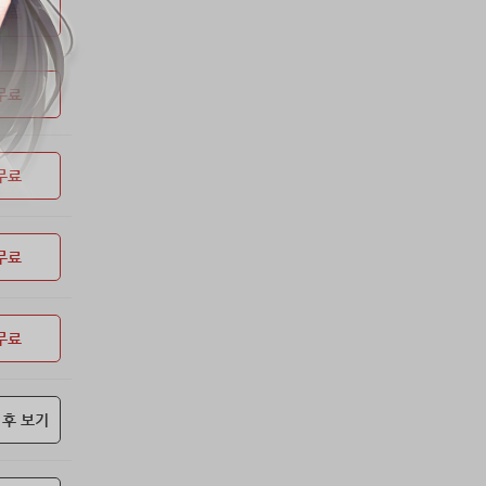
53위
soyun****@gmail.com
24코인
무료
54위
43040*****@kakao.com
20코인
55위
@
20코인
무료
56위
@
20코인
57위
소망여
20코인
58위
25600*****@kakao.com
20코인
무료
59위
16100*****@kakao.com
20코인
60위
qsewzd******@gmail.com
20코인
61위
20596*****@kakao.com
20코인
무료
62위
lth8***@naver.com
20코인
63위
이슬이슬
20코인
무료
64위
단순한묘기
20코인
65위
25234*****@kakao.com
20코인
66위
reneev******@naver.com
18코인
 후 보기
67위
movi****@naver.com
17코인
68위
메카 보
17코인