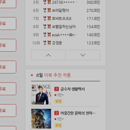
무료
5위
26736*****@kakao.com
300코인
6위
보라달팽이
270코인
7위
로버트조조8
171코인
무료
8위
보빨잘하는남자
154코인
9위
eoak****@naver.com
140코인
10위
강정훈
123코인
무료
11위
22374*****@kakao.com
120코인
12위
12922*****@kakao.com
120코인
무료
13위
gg1***@naver.com
120코인
8월
이북 추천 작품
14위
해콩이
110코인
15위
wkkj****@naver.com
110코인
무료
금수저 생활백서
1
16위
메렁이지롱
102코인
5만+
17위
18075*****@kakao.com
100코인
18위
leeys****@naver.com
100코인
무료
어중간한 문파의 천하제일인
2
19위
21671*****@kakao.com
100코인
5만+
20위
@
100코인