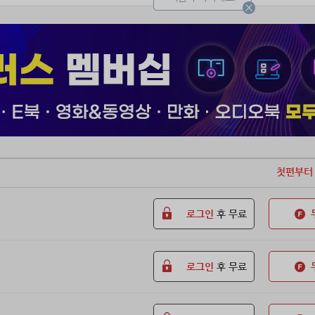
첫편부터
로그인
후 무료
로그인
후 무료