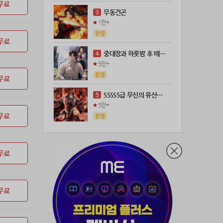
무료
21위
@
100코인
무동건곤
3
22위
kckt****@naver.com
100코인
1만+
23위
@
73코인
무료
24위
wwor****@naver.com
70코인
중대장과 하룻밤 후 떼돈을 벌었다
4
25위
anigse******@gmail.com
70코인
5만+
26위
ji643****@gmail.com
66코인
무료
27위
장발쟝
65코인
SSSSS급 무신의 유산을 얻었다!
5
28위
ㄴ퍼ㅕㅅㄷ
60코인
5만+
29위
@
60코인
무료
30위
@
60코인
31위
28473*****@kakao.com
60코인
무료
32위
19108*****@kakao.com
50코인
33위
70989****@kakao.com
50코인
34위
워삼골벅
50코인
무료
35위
19367*****@kakao.com
50코인
36위
@
50코인