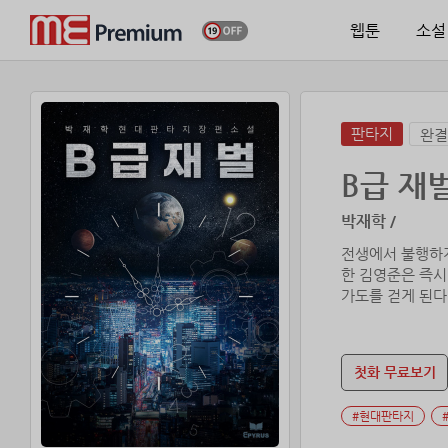
웹툰
소설
판타지
완결
B급 재
박재학 /
전생에서 불행하게
한 김영준은 즉시
가도를 걷게 된다
자라, 우연히 지
첫화 무료보기
#현대판타지