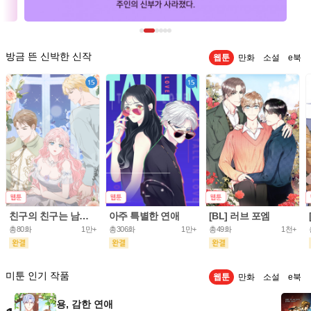
방금 뜬 신박한 신작
웹툰
만화
소설
e북
친구의 친구는 남인가요? [개정판]
아주 특별한 연애
[BL] 러브 포엠
총80화
1만+
총306화
1만+
총49화
1천+
미툰 인기 작품
웹툰
만화
소설
e북
용, 감한 연애