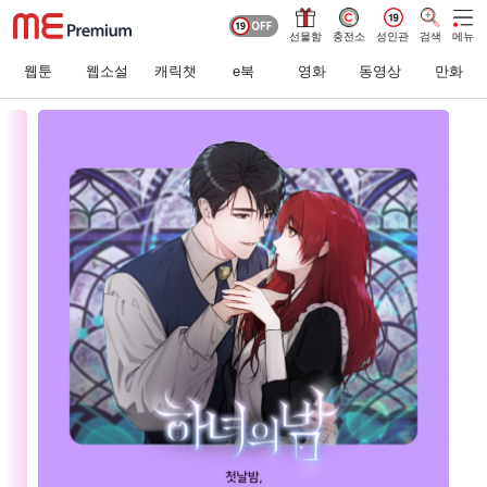
선물함
충전소
성인관
검색
메뉴
웹툰
웹소설
캐릭챗
e북
영화
동영상
만화