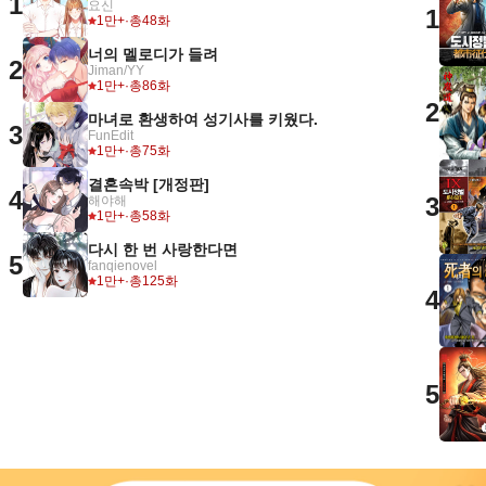
1
요신
1
1만+
·
총48화
너의 멜로디가 들려
2
Jiman/YY
1만+
·
총86화
2
마녀로 환생하여 성기사를 키웠다.
3
FunEdit
1만+
·
총75화
결혼속박 [개정판]
4
3
해야해
1만+
·
총58화
다시 한 번 사랑한다면
5
fanqienovel
1만+
·
총125화
4
5