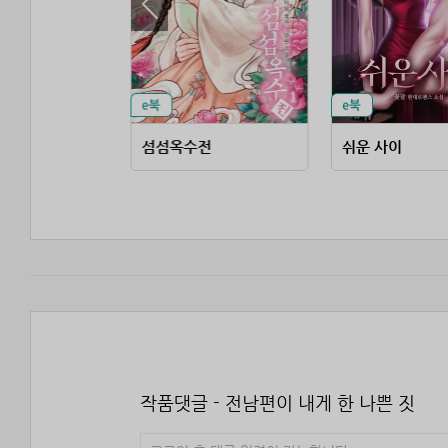
 계절
섬섬옥수전
쉬운 사이
작품댓글 - 전남편이 내게 한 나쁜 짓