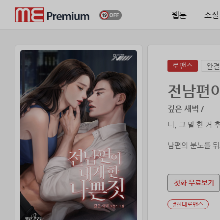
웹툰
소설
로맨스
완결
전남편이
깊은 새벽 /
너, 그 말 한 거
남편의 분노를 뒤
같은 하늘 아래 
그렇게 그와의 
첫화 무료보기
운명은 잔혹했다.
#현대로맨스
하지만 그렇다고 