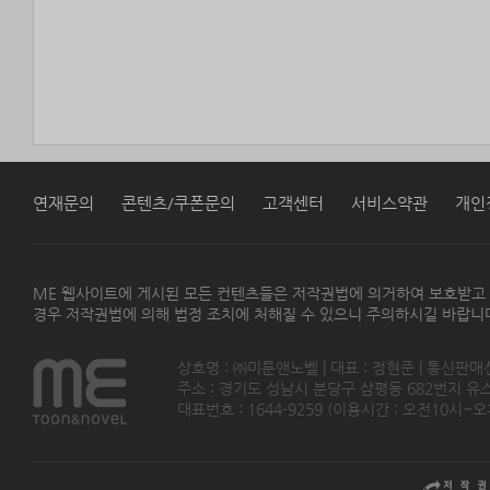
연재문의
콘텐츠/쿠폰문의
고객센터
서비스약관
개인
ME 웹사이트에 게시된 모든 컨텐츠들은 저작권법에 의거하여 보호받고
경우 저작권법에 의해 법정 조치에 처해질 수 있으니 주의하시길 바랍니
상호명 : ㈜미툰앤노벨 | 대표 : 정현준 | 통신판매
주소 : 경기도 성남시 분당구 삼평동 682번지 유스페이스
대표번호 : 1644-9259 (이용시간 : 오전10시~오후5