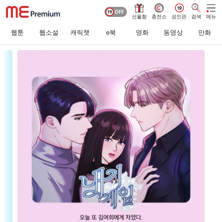
선물함
충전소
성인관
검색
메뉴
웹툰
웹소설
캐릭챗
e북
영화
동영상
만화