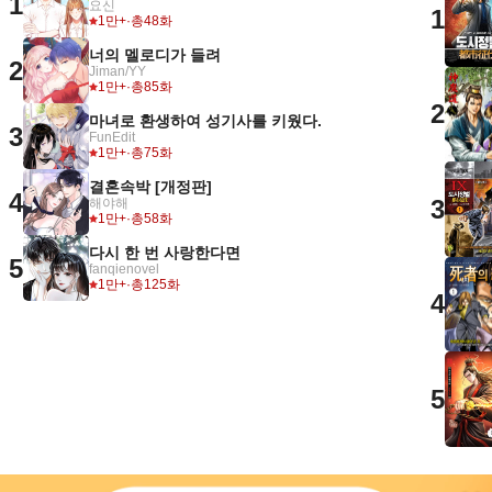
1
요신
1
1만+
·
총48화
너의 멜로디가 들려
2
Jiman/YY
1만+
·
총85화
2
마녀로 환생하여 성기사를 키웠다.
3
FunEdit
1만+
·
총75화
결혼속박 [개정판]
4
3
해야해
1만+
·
총58화
다시 한 번 사랑한다면
5
fanqienovel
1만+
·
총125화
4
5