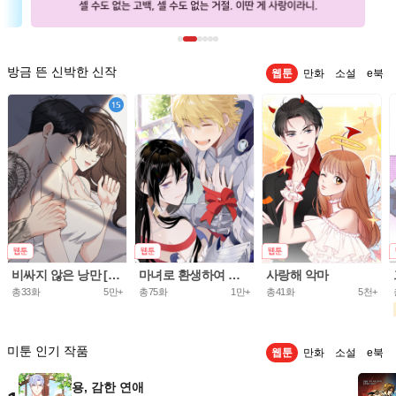
방금 뜬 신박한 신작
웹툰
만화
소설
e북
비싸지 않은 낭만 [개정판]
마녀로 환생하여 성기사를 키웠다.
사랑해 악마
총33화
5만+
총75화
1만+
총41화
5천+
미툰 인기 작품
웹툰
만화
소설
e북
용, 감한 연애