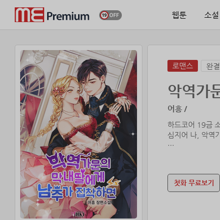
웹툰
소설
로맨스
완결
악역가문
어흥 /
하드코어 19금 
심지어 나, 악역
˝˝오빠가 지켜줄
˝˝아냐, 언니가 
오빠, 언니 우리
첫화 무료보기
사람을 죽이기 싫
남주가 마음에 