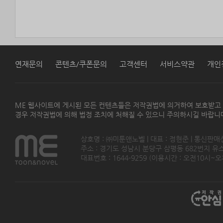
연재문의
콘텐츠/쿠폰문의
고객센터
서비스약관
개인
ME 웹사이트에 게시된 모든 컨텐츠들은 저작권법에 의거하여 보호받고
경우 저작권법에 의해 법정 조치에 처해질 수 있으니 주의하시길 바랍니
상호명 : ㈜미툰앤노벨 | 대표 : 정현준 | 통신판매
주소 : 경기도 성남시 분당구 삼평동 682번지 유스페이스
대표번호 : 1644-9259 (이용시간 : 오전10시~오후5