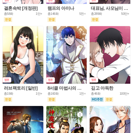
결혼속박 [개정판]
램프의 아미나
대표님, 사모님이 도망가요
총58화
1만+
총146화
5천+
총289화
50만+
러브팩토리 [일반]
8서클 마법사의 환생
깊고 아득한
총19화
1만+
총160화
1천+
총46화
100만+