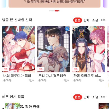
방금 뜬 신박한 신작
웹툰
만화
소설
e북
너의 멜로디가 들려
우리 다시 결혼해요
환생 후궁으로 살아가는 법
총86화
1만+
총86화
1만+
총86화
1만+
미툰 인기 작품
웹툰
만화
소설
e북
용, 감한 연애