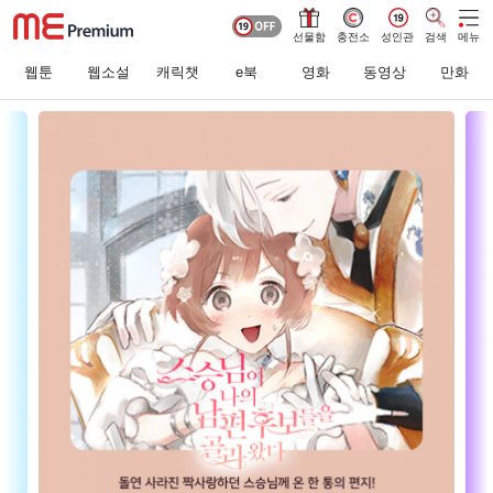
선물함
충전소
성인관
검색
메뉴
웹툰
웹소설
캐릭챗
e북
영화
동영상
만화