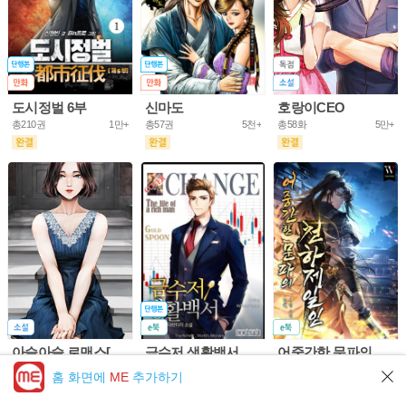
도시정벌 6부
신마도
호랑이CEO
총210권
1만+
총57권
5천+
총58화
5만+
아슬아슬 로맨스[개정판]
금수저 생활백서
어중간한 문파의 천하제일인
총61화
10만+
총703권
5만+
총953화
5만+
홈 화면에
ME
추가하기