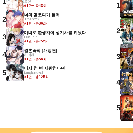
1
요신
1
1만+
·
총48화
너의 멜로디가 들려
2
Jiman/YY
1만+
·
총86화
2
마녀로 환생하여 성기사를 키웠다.
3
FunEdit
1만+
·
총75화
결혼속박 [개정판]
4
3
해야해
1만+
·
총58화
다시 한 번 사랑한다면
5
fanqienovel
1만+
·
총125화
4
5