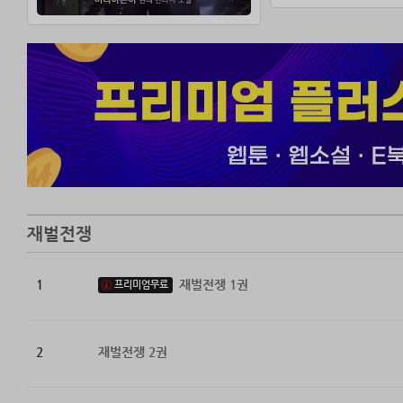
차현우의 거침없는
재벌전쟁
1
재벌전쟁 1권
프리미엄무료
2
재벌전쟁 2권