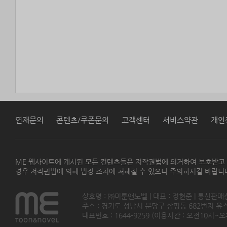
연재문의
콘텐츠/쿠폰문의
고객센터
서비스약관
개인
ME 웹사이트에 게시된 모든 컨텐츠들은 저작권법에 의거하여 보호받고
경우 저작권법에 의해 법정 조치에 처해질 수 있으니 주의하시길 바랍니
상호명 : ㈜미툰앤노벨 | 대표 : 정현준 | 통신판매
주소 : 경기도 성남시 분당구 삼평동 682번지 유스페이스
대표번호 : 1644-9259 (이용시간 : 오전10시~오후5