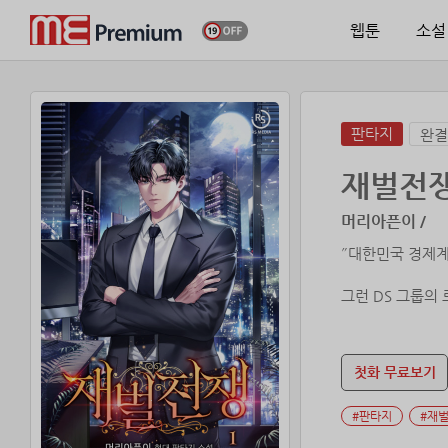
웹툰
소설
판타지
완결
재벌전
머리아픈이 /
˝대한민국 경제계
그런 DS 그룹의
하지만 아버지가 
첫화 무료보기
그런 그가 마침내
#판타지
#재
특별한 능력과 그