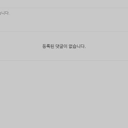
등록된 댓글이 없습니다.