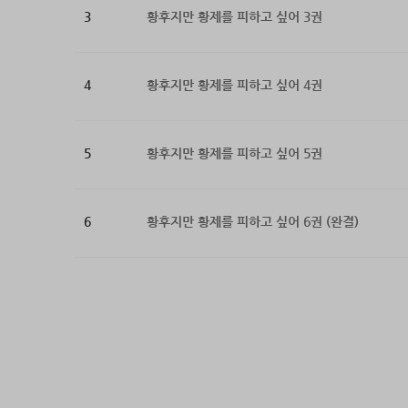
3
황후지만 황제를 피하고 싶어 3권
4
황후지만 황제를 피하고 싶어 4권
5
황후지만 황제를 피하고 싶어 5권
6
황후지만 황제를 피하고 싶어 6권 (완결)