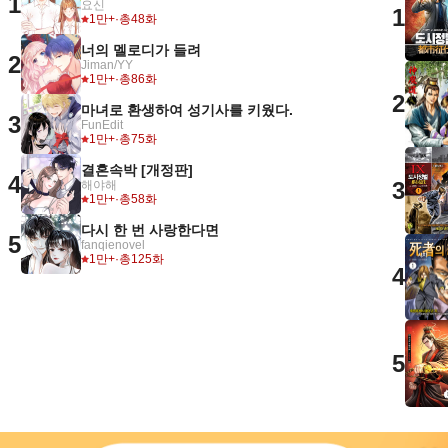
1
요신
1
1만+
·
총48화
너의 멜로디가 들려
2
Jiman/YY
1만+
·
총86화
2
마녀로 환생하여 성기사를 키웠다.
3
FunEdit
1만+
·
총75화
결혼속박 [개정판]
4
3
해야해
1만+
·
총58화
다시 한 번 사랑한다면
5
fanqienovel
1만+
·
총125화
4
5