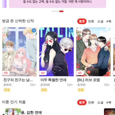
방금 뜬 신박한 신작
웹툰
만화
소설
e북
친구의 친구는 남인가요? [개정판]
아주 특별한 연애
[BL] 러브 포엠
총80화
1만+
총306화
1만+
총49화
1천+
미툰 인기 작품
웹툰
만화
소설
e북
용, 감한 연애