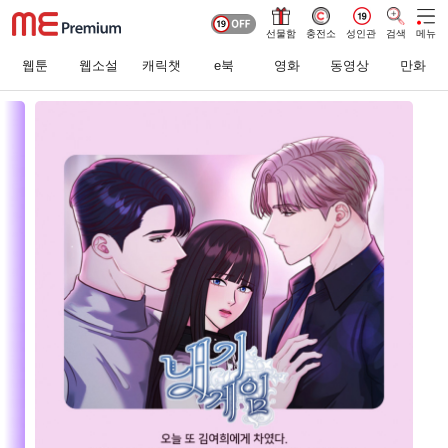
선물함
충전소
성인관
검색
메뉴
웹툰
웹소설
캐릭챗
e북
영화
동영상
만화