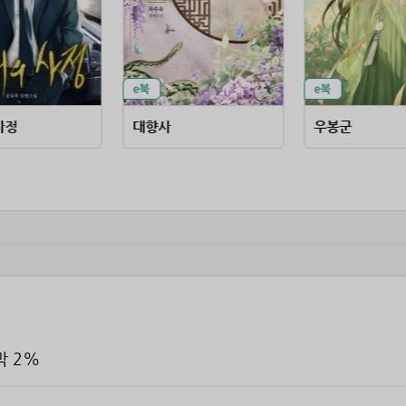
사정
대향사
우봉군
막 2%