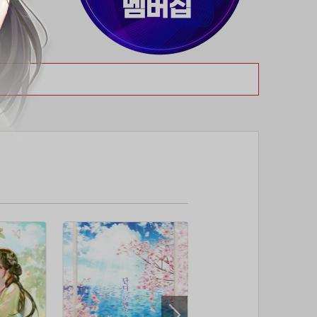
37위
@
50코인
38위
dj7***@naver.com
50코인
39위
천일야화♡
50코인
40위
80091****@kakao.com
50코인
41위
티티320
50코인
42위
dlehd*****@gmail.com
48코인
43위
22ss****@dgsungsan.ms.kr
45코인
44위
아아자 홧팅
40코인
45위
@
40코인
46위
비둘기 천사
36코인
47위
@
36코인
48위
20700*****@kakao.com
30코인
49위
26741*****@kakao.com
26코인
50위
@
25코인
51위
douyo*****@gmail.com
25코인
52위
dltmdw******@gmail.com
25코인