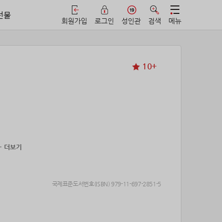
선물
회원가입
로그인
성인관
검색
메뉴
10+
+ 더보기
국제표준도서번호(ISBN) 979-11-697-2851-5