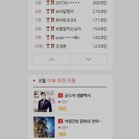
5위
26736*****@kakao.com
300코인
6위
보라달팽이
270코인
7위
로버트조조8
171코인
8위
보빨잘하는남자
154코인
9위
eoak****@naver.com
140코인
10위
강정훈
123코인
11위
22374*****@kakao.com
120코인
12위
12922*****@kakao.com
120코인
13위
gg1***@naver.com
120코인
8월
이북 추천 작품
14위
해콩이
110코인
15위
wkkj****@naver.com
110코인
금수저 생활백서
1
16위
메렁이지롱
102코인
5만+
17위
18075*****@kakao.com
100코인
18위
leeys****@naver.com
100코인
어중간한 문파의 천하제일인
2
19위
21671*****@kakao.com
100코인
5만+
20위
@
100코인