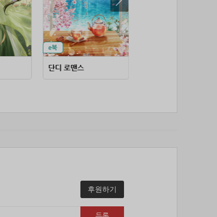
53위
soyun****@gmail.com
24코인
54위
43040*****@kakao.com
20코인
55위
@
20코인
56위
@
20코인
57위
소망여
20코인
단디 로맨스
왜 엑스트라에게 정체를 들키시나요
58위
25600*****@kakao.com
20코인
59위
16100*****@kakao.com
20코인
60위
qsewzd******@gmail.com
20코인
61위
20596*****@kakao.com
20코인
62위
lth8***@naver.com
20코인
63위
이슬이슬
20코인
64위
단순한묘기
20코인
65위
25234*****@kakao.com
20코인
66위
reneev******@naver.com
18코인
후원하기
67위
movi****@naver.com
17코인
68위
메카 보
17코인
등록