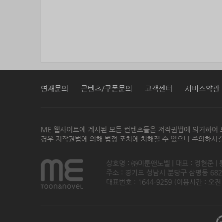
연재문의
콘텐츠/쿠폰문의
고객센터
서비스약관
ME 웹사이트에 게시된 모든 컨텐츠들은 저작권법에 의거하여 
경우 저작권법에 의해 법정 조치에 처해질 수 있으니 주의하시길
상호명 : ㈜미툰앤노벨 | 대표 : 정현준 |
주소 : 경기도 성남시 분당구 삼평동 682번지
대표번호 : 1644-9259 (이용시간 : 오전1