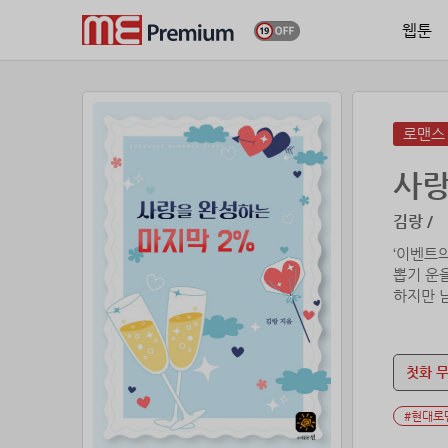
웹툰
로맨스
사랑
김랑 /
‘이벤트의
뽑기 운
하지만 
이를 갈며
“읍! 허
열받은 
첫화 
한 남자에
사상최악
#현대로