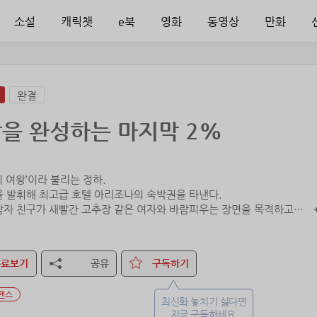
소설
캐릭챗
e북
영화
동영상
만화
완결
을 완성하는 마지막 2%
 여왕’이라 불리는 정하.
을 발휘해 최고급 호텔 아리조나의 숙박권을 타낸다.
남자 친구가 새빨간 고추장 같은 여자와 바람피우는 장면을 목격하고
 호텔에 혼자 묵게 된다.
억, 허억. 어머머, 또? 어우～ 나 너무 힘든데 당신, 눈빛이 불타고 있어!”
차에 그놈에게 전화를 걸어 신음이란 신음은 있는 대로 질러주다가
무료보기
공유
구독하기
게 이 모습을 모조리 들켰다. 헌데 이 남자 잘생겼다.
의 만남으로 세계최고의 남자를 낚았다.
맨스
최신화 놓치기 싫다면
지금 구독하세요.