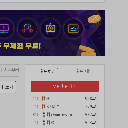
최신부터
후원하기
내 후원 내역
ME 후원하기
 후 보기
1위
@
998코인
2위
왓더준수
779코인
3위
choiminwoo
587코인
4위
@
523코인