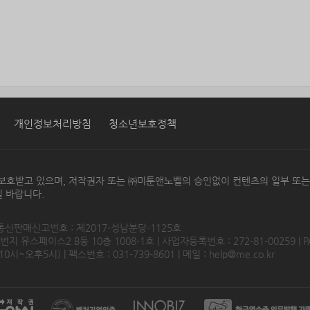
개인정보처리방침
청소년보호정책
보호받고 있으며, 저작권자 또는 ㈜미툰앤노벨의 승인없이 컨텐츠의 일부 또
 바랍니다.
 통신판매신고번호 : 제2017-성남분당-1125호
 유스페이스2 B동 10층 1008-1호 | 사업자등록번호 : 272-81-00259 | P
0시~오후5시) | 팩스번호 : 031-739-8601 | 메일 :
help@me.co.kr