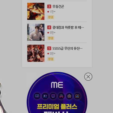
21위
@
100코인
무동건곤
3
22위
kckt****@naver.com
100코인
1만+
23위
@
73코인
24위
anigse******@gmail.com
70코인
중대장과 하룻밤 후 떼돈을 벌었다
4
25위
wwor****@naver.com
70코인
5만+
26위
ji643****@gmail.com
66코인
27위
장발쟝
65코인
SSSSS급 무신의 유산을 얻었다!
5
28위
28473*****@kakao.com
60코인
5만+
29위
ㄴ퍼ㅕㅅㄷ
60코인
30위
@
60코인
31위
@
60코인
32위
myway
50코인
33위
19108*****@kakao.com
50코인
34위
70989****@kakao.com
50코인
35위
워삼골벅
50코인
36위
19367*****@kakao.com
50코인