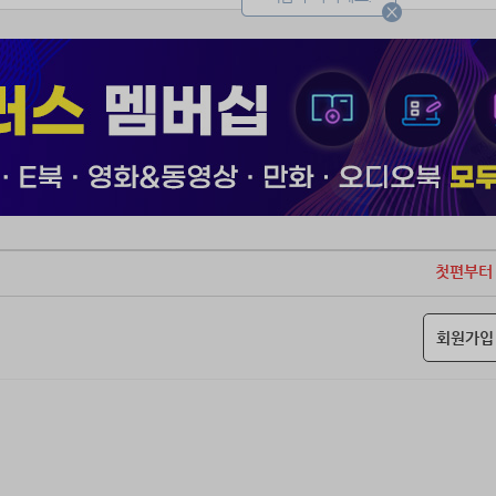
첫편부터
회원가입