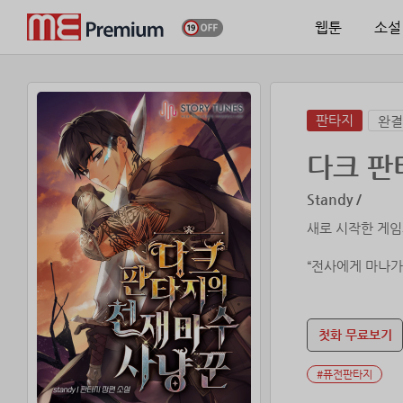
웹툰
소설
판타지
완결
다크 판
Standy /
새로 시작한 게임
“전사에게 마나가
마나에 대한 재능
첫화 무료보기
같은 생각으로 마
#퓨전판타지
심지어 오러까지