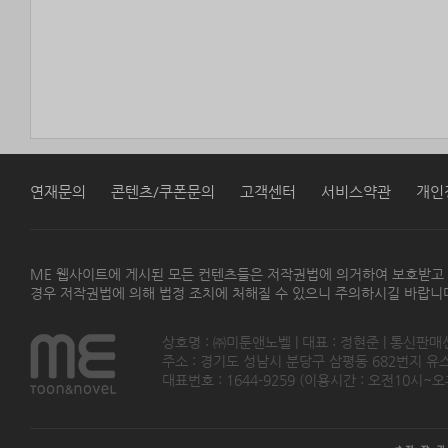
연재문의
콘텐츠/쿠폰문의
고객센터
서비스약관
개인
ME 웹사이트에 게시된 모든 컨텐츠들은 저작권법에 의거하여 보호받고
경우 저작권법에 의해 법정 조치에 처해질 수 있으니 주의하시길 바랍니
상호명 : ㈜미툰앤노벨 | 대표 : 정현준 | 통신판매
주소 : 경기도 성남시 분당구 삼평동 682번지 유스페이스
대표번호 : 1644-9259 (이용시간 : 오전10시~오후5