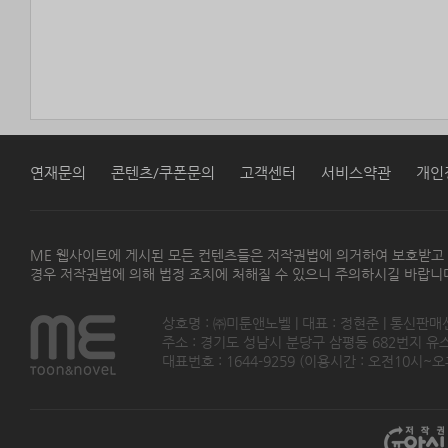
연재문의
콘텐츠/쿠폰문의
고객센터
서비스약관
개인
ME 웹사이트에 게시된 모든 컨텐츠들은 저작권법에 의거하여 보호받고
경우 저작권법에 의해 법정 조치에 처해질 수 있으니 주의하시길 바랍니
상호명 : ㈜미툰앤노벨 | 대표 : 정현준 | 통신판매
주소 : 경기도 성남시 분당구 삼평동 682번지 유스페이스
대표번호 : 1644-9259 (이용시간 : 오전10시~오후5