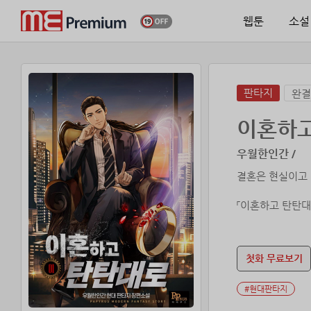
웹툰
소설
판타지
완결
이혼하
우월한인간 /
결혼은 현실이고
「이혼하고 탄탄대
서른다섯의 평범
가정을 위해 평생
첫화 무료보기
˝당신이 나한테 해
#현대판타지
그리고 눈을 뜨자