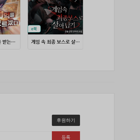
53위
soyun****@gmail.com
24코인
54위
단순한묘기
20코인
55위
25234*****@kakao.com
20코인
56위
43040*****@kakao.com
20코인
57위
@
20코인
내가 왜 150억을 받는지 모르겠다
게임 속 최종 보스로 살아남기
망돌에서 벗어나 살아남는 방법
58위
@
20코인
59위
소망여
20코인
60위
25600*****@kakao.com
20코인
61위
16100*****@kakao.com
20코인
62위
qsewzd******@gmail.com
20코인
63위
20596*****@kakao.com
20코인
64위
lth8***@naver.com
20코인
65위
이슬이슬
20코인
66위
reneev******@naver.com
18코인
후원하기
67위
메카 보
17코인
68위
movi****@naver.com
17코인
등록