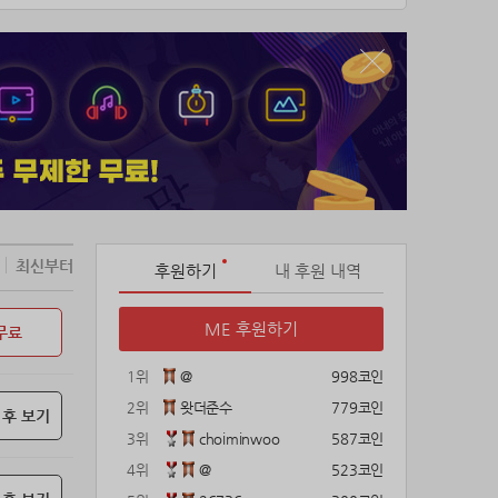
최신부터
후원하기
내 후원 내역
ME 후원하기
무료
1위
@
998코인
2위
왓더준수
779코인
 후 보기
3위
choiminwoo
587코인
4위
@
523코인