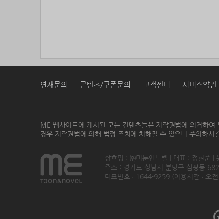
연재문의
콘텐츠/쿠폰문의
고객센터
서비스약관
ME 웹사이트에 게시된 모든 컨텐츠들은 저작권법에 의거하여 
경우 저작권법에 의해 법정 조치에 처해질 수 있으니 주의하시길
상호명 : ㈜미툰앤노벨 | 대표 : 정현준 |
주소 : 경기도 성남시 분당구 삼평동 682번지
대표번호 : 1644-9259 (이용시간 : 오전1