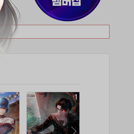
37위
19108*****@kakao.com
50코인
38위
70989****@kakao.com
50코인
39위
워삼골벅
50코인
40위
19367*****@kakao.com
50코인
41위
@
50코인
42위
dlehd*****@gmail.com
48코인
43위
22ss****@dgsungsan.ms.kr
45코인
44위
아아자 홧팅
40코인
45위
@
40코인
46위
비둘기 천사
36코인
47위
@
36코인
48위
20700*****@kakao.com
30코인
49위
26741*****@kakao.com
26코인
50위
@
25코인
51위
douyo*****@gmail.com
25코인
52위
dltmdw******@gmail.com
25코인