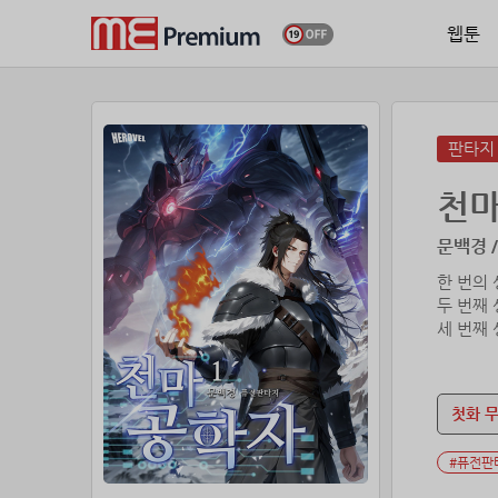
웹툰
판타지
천
문백경 /
한 번의 
두 번째 
세 번째 
찌질한 
숨이 꺼
그것이 
첫화 
나쁜 놈 
#퓨전판
피맛 아는