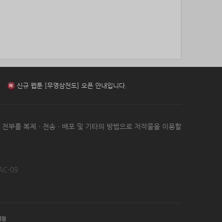
85위
18286*****@kakao.com
10코인
86위
11620*****@kakao.com
10코인
87위
송은
10코인
신규 웹툰 [아빠 사용지침서] 오픈 안내입니다.
88위
20070*****@kakao.com
10코인
89위
봇딸롱
10코인
신규 웹툰 [무영삼천도] 오픈 안내입니다.
90위
15446*****@kakao.com
10코인
91위
13273*****@kakao.com
10코인
92위
dallv****@naver.com
10코인
신규 웹툰 [환생 닥터] 오픈 안내입니다.
93위
@
10코인
는 전부를 복제ㆍ전송ㆍ배포 및 기타의 방법으로 저작물을 이용할
94위
@
10코인
95위
icheon*****@gmail.com
10코인
96위
37176*****@kakao.com
10코인
97위
17421*****@kakao.com
10코인
AC-09
98위
세번이상할래
10코인
99위
pooyj****@naver.com
10코인
100
갈보리
10코인
위