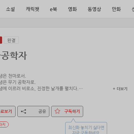
소설
캐릭챗
e북
영화
동영상
만화
완결
마공학자
생은 천마로서.
생은 무기 공학자로.
생에 이르러 비로소, 진정한 날개를 펼치다.
+ 더보기
삶을 이어가던 중, 동료들의 배신으로 죽음의 문턱까지 간다.
져가는 그가 마지막으로 때려잡은 모기 한 마리!
그의 인생을 바꾼다.
무료보기
공유
구독하기
때려잡아 피 빨며 고속 성장!
타지
 혈존(血尊)의 일대기.
최신화 놓치기 싫다면
지금 구독하세요.