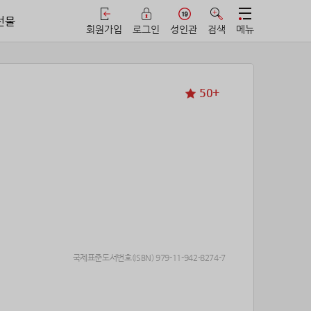
선물
회원가입
로그인
성인관
검색
메뉴
50+
국제표준도서번호(ISBN) 979-11-942-8274-7