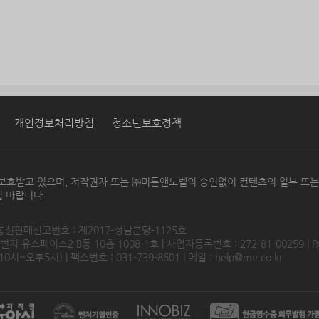
개인정보처리방침
청소년보호정책
보호받고 있으며, 저작권자 또는 ㈜미툰앤노벨의 승인없이 컨텐츠의 일부 또
 바랍니다.
 통신판매신고번호 : 제2017-성남분당-1125호
 유스페이스2 B동 10층 1008-1호 | 사업자등록번호 : 272-81-00259 | P
0시~오후5시) | 팩스번호 : 031-739-8601 | 메일 :
help@me.co.kr