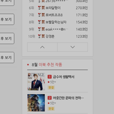
 후 보기
5위
26736*****@kakao.com
300코인
6위
보라달팽이
270코인
7위
로버트조조8
171코인
 후 보기
8위
보빨잘하는남자
154코인
9위
eoak****@naver.com
140코인
10위
강정훈
123코인
 후 보기
11위
22374*****@kakao.com
120코인
12위
12922*****@kakao.com
120코인
 후 보기
13위
gg1***@naver.com
120코인
8월
이북 추천 작품
14위
해콩이
110코인
15위
wkkj****@naver.com
110코인
금수저 생활백서
1
16위
메렁이지롱
102코인
5만+
17위
@
100코인
18위
kckt****@naver.com
100코인
어중간한 문파의 천하제일인
2
19위
18075*****@kakao.com
100코인
5만+
20위
leeys****@naver.com
100코인