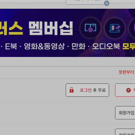
첫편부터
로그인
후 무료
회원가입