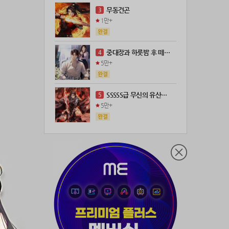
21위
21671*****@kakao.com
100코인
무동건곤
3
22위
@
100코인
1만+
23위
@
73코인
24위
anigse******@gmail.com
70코인
중대장과 하룻밤 후 떼돈을 벌었다
4
25위
wwor****@naver.com
70코인
5만+
26위
ji643****@gmail.com
66코인
27위
장발쟝
65코인
SSSSS급 무신의 유산을 얻었다!
5
28위
28473*****@kakao.com
60코인
5만+
29위
ㄴ퍼ㅕㅅㄷ
60코인
30위
@
60코인
31위
@
60코인
32위
dj7***@naver.com
50코인
33위
천일야화♡
50코인
34위
80091****@kakao.com
50코인
35위
티티320
50코인
36위
myway
50코인