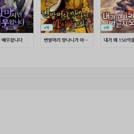
 배우합니다
변발머리 망나니가 아시아를 키움