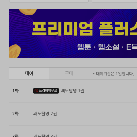
대여
구매
* 대여기간은 1일입니다.
1화
쾌도탈명 1권
프리미엄무료
2화
쾌도탈명 2권
3화
쾌도탈명 3권