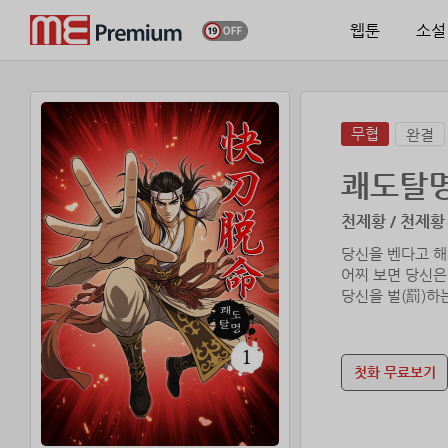
웹툰
소설
무협
완결
쾌도탈
천제황 / 천제황
당신을 벤다고 해
어찌 보면 당신은
첫화 무료보기