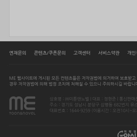
연재문의
콘텐츠/쿠폰문의
고객센터
서비스약관
개인
ME 웹사이트에 게시된 모든 컨텐츠들은 저작권법에 의거하여 보호받고
경우 저작권법에 의해 법정 조치에 처해질 수 있으니 주의하시길 바랍니
상호명 : ㈜미툰앤노벨 | 대표 : 정현준 | 통신판매
주소 : 경기도 성남시 분당구 삼평동 682번지 유스페이스
대표번호 : 1644-9259 (이용시간 : 오전10시~오후5