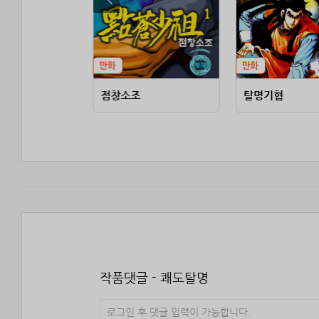
점창소조
탈명기협
작품댓글 - 쾌도탈명
로그인 후 댓글 입력이 가능합니다.