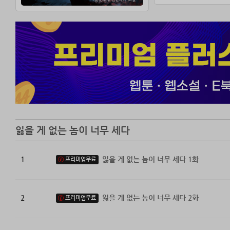
잃을 게 없는 놈이 너무 세다
1
잃을 게 없는 놈이 너무 세다 1화
프리미엄무료
2
잃을 게 없는 놈이 너무 세다 2화
프리미엄무료