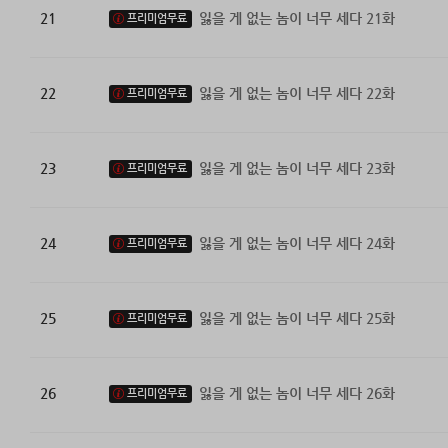
21
잃을 게 없는 놈이 너무 세다 21화
프리미엄무료
22
잃을 게 없는 놈이 너무 세다 22화
프리미엄무료
23
잃을 게 없는 놈이 너무 세다 23화
프리미엄무료
24
잃을 게 없는 놈이 너무 세다 24화
프리미엄무료
25
잃을 게 없는 놈이 너무 세다 25화
프리미엄무료
26
잃을 게 없는 놈이 너무 세다 26화
프리미엄무료