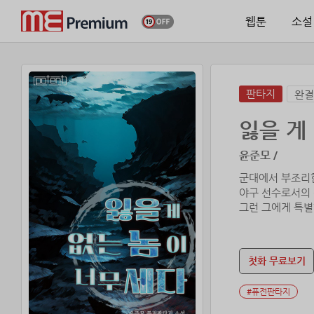
웹툰
소설
판타지
완결
잃을 게
윤준모 /
군대에서 부조리
야구 선수로서의 
그런 그에게 특별
“무슨 수를 동원
한 명 한 명 죽여
첫화 무료보기
부조리와 불합리
#퓨전판타지
그것을 아무렇지
악인들을 향한 복