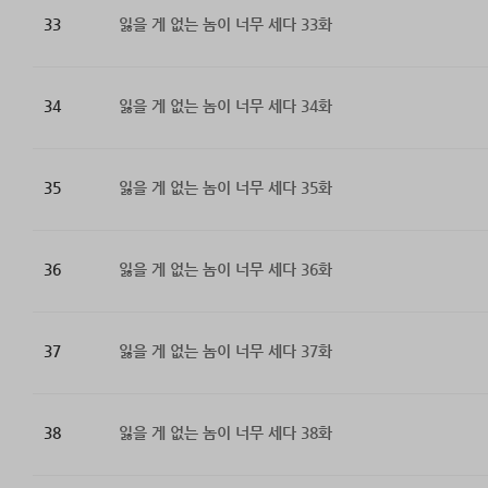
33
잃을 게 없는 놈이 너무 세다 33화
34
잃을 게 없는 놈이 너무 세다 34화
35
잃을 게 없는 놈이 너무 세다 35화
36
잃을 게 없는 놈이 너무 세다 36화
37
잃을 게 없는 놈이 너무 세다 37화
38
잃을 게 없는 놈이 너무 세다 38화