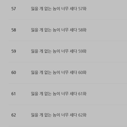
57
잃을 게 없는 놈이 너무 세다 57화
58
잃을 게 없는 놈이 너무 세다 58화
59
잃을 게 없는 놈이 너무 세다 59화
60
잃을 게 없는 놈이 너무 세다 60화
61
잃을 게 없는 놈이 너무 세다 61화
62
잃을 게 없는 놈이 너무 세다 62화