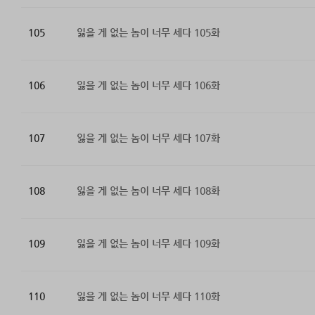
105
잃을 게 없는 놈이 너무 세다 105화
106
잃을 게 없는 놈이 너무 세다 106화
107
잃을 게 없는 놈이 너무 세다 107화
108
잃을 게 없는 놈이 너무 세다 108화
109
잃을 게 없는 놈이 너무 세다 109화
110
잃을 게 없는 놈이 너무 세다 110화