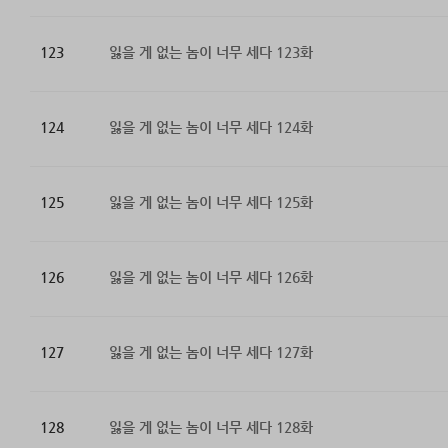
123
잃을 게 없는 놈이 너무 세다 123화
124
잃을 게 없는 놈이 너무 세다 124화
125
잃을 게 없는 놈이 너무 세다 125화
126
잃을 게 없는 놈이 너무 세다 126화
127
잃을 게 없는 놈이 너무 세다 127화
128
잃을 게 없는 놈이 너무 세다 128화