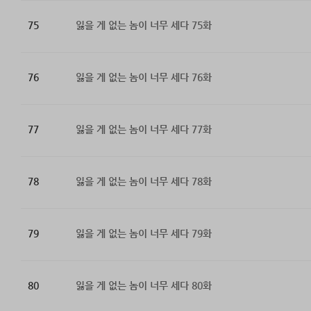
75
잃을 게 없는 놈이 너무 세다 75화
76
잃을 게 없는 놈이 너무 세다 76화
77
잃을 게 없는 놈이 너무 세다 77화
78
잃을 게 없는 놈이 너무 세다 78화
79
잃을 게 없는 놈이 너무 세다 79화
80
잃을 게 없는 놈이 너무 세다 80화