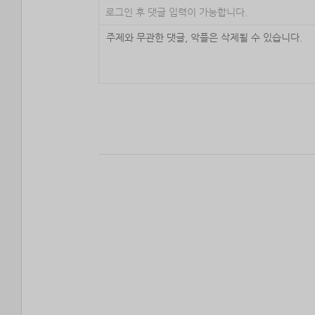
로그인 후 댓글 입력이 가능합니다.