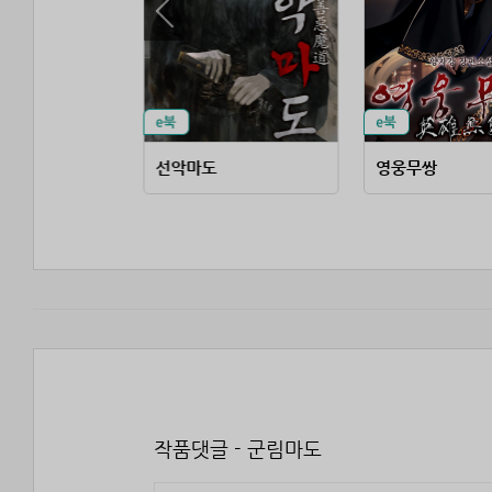
 시조전
선악마도
영웅무쌍
작품댓글 - 군림마도