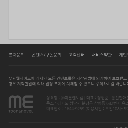
연재문의
콘텐츠/쿠폰문의
고객센터
서비스약관
개인
ME 웹사이트에 게시된 모든 컨텐츠들은 저작권법에 의거하여 보호받고
경우 저작권법에 의해 법정 조치에 처해질 수 있으니 주의하시길 바랍니
상호명 : ㈜미툰앤노벨 | 대표 : 정현준 | 통신판매
주소 : 경기도 성남시 분당구 삼평동 682번지 유스페이스
대표번호 : 1644-9259 (이용시간 : 오전10시~오후5