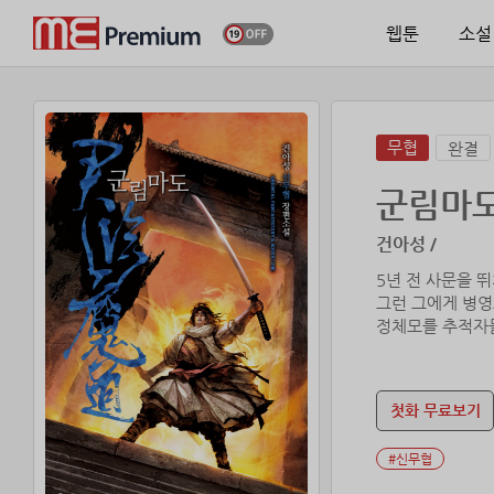
웹툰
소설
무협
완결
군림마
건아성 /
5년 전 사문을 
그런 그에게 병영
정체모를 추적자들
자.
이낙천은 호혈관의
첫화 무료보기
#신무협