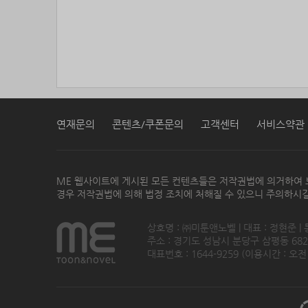
연재문의
콘텐츠/쿠폰문의
고객센터
서비스약관
ME 웹사이트에 게시된 모든 컨텐츠들은 저작권법에 의거하여 
경우 저작권법에 의해 법정 조치에 처해질 수 있으니 주의하시길
상호명 : ㈜미툰앤노벨 | 대표 : 정현준 |
주소 : 경기도 성남시 분당구 삼평동 682번지
대표번호 : 1644-9259 (이용시간 : 오전1