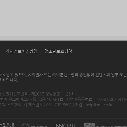
개인정보처리방침
청소년보호정책
보호받고 있으며, 저작권자 또는 ㈜미툰앤노벨의 승인없이 컨텐츠의 일부 또
 바랍니다.
 통신판매신고번호 : 제2017-성남분당-1125호
 유스페이스2 B동 10층 1008-1호 | 사업자등록번호 : 272-81-00259 | P
0시~오후5시) | 팩스번호 : 031-739-8601 | 메일 :
help@me.co.kr