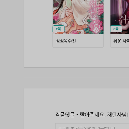
무방비한 계절
섬섬옥수전
쉬운 사
작품댓글 - 빨아주세요, 재단사님!
로그인 후 댓글 입력이 가능합니다.