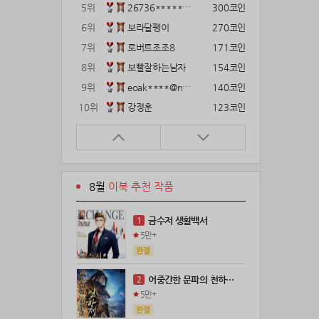
5위
26736*****@kakao.com
300코인
6위
보라달팽이
270코인
7위
로버트조조8
171코인
8위
보빨잘하는남자
154코인
9위
eoak****@naver.com
140코인
10위
강정훈
123코인
11위
22374*****@kakao.com
120코인
12위
12922*****@kakao.com
120코인
13위
gg1***@naver.com
120코인
8월
이북 추천 작품
14위
해콩이
110코인
15위
wkkj****@naver.com
110코인
금수저 생활백서
1
16위
메렁이지롱
102코인
5만+
17위
@
100코인
18위
kckt****@naver.com
100코인
어중간한 문파의 천하제일인
2
19위
18075*****@kakao.com
100코인
5만+
20위
leeys****@naver.com
100코인