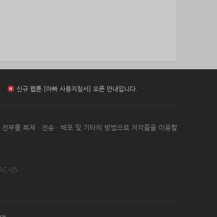
85위
18286*****@kakao.com
10코인
신규 웹툰 [[BL] 범이로소이다 (개정판)] 오픈 안내입니다.
86위
11620*****@kakao.com
10코인
87위
송은
10코인
88위
20070*****@kakao.com
10코인
신규 웹툰 [환생 닥터] 오픈 안내입니다.
89위
봇딸롱
10코인
90위
15446*****@kakao.com
10코인
91위
13273*****@kakao.com
10코인
신규 웹툰 [아빠 사용지침서] 오픈 안내입니다.
92위
dallv****@naver.com
10코인
93위
@
10코인
신규 웹툰 [[BL] 범이로소이다 (개정판)] 오픈 안내입니다.
는 전부를 복제ㆍ전송ㆍ배포 및 기타의 방법으로 저작물을 이용할
94위
@
10코인
95위
icheon*****@gmail.com
10코인
96위
37176*****@kakao.com
10코인
97위
17421*****@kakao.com
10코인
AC-05
98위
세번이상할래
10코인
99위
pooyj****@naver.com
10코인
100
갈보리
10코인
위