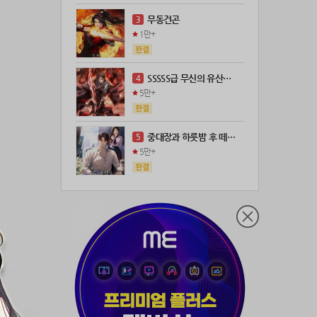
21위
21671*****@kakao.com
100코인
무동건곤
3
22위
@
100코인
1만+
23위
@
73코인
24위
anigse******@gmail.com
70코인
SSSSS급 무신의 유산을 얻었다!
4
25위
wwor****@naver.com
70코인
5만+
26위
ji643****@gmail.com
66코인
27위
장발쟝
65코인
중대장과 하룻밤 후 떼돈을 벌었다
5
28위
28473*****@kakao.com
60코인
5만+
29위
ㄴ퍼ㅕㅅㄷ
60코인
30위
@
60코인
31위
@
60코인
32위
dj7***@naver.com
50코인
33위
천일야화♡
50코인
34위
80091****@kakao.com
50코인
35위
티티320
50코인
36위
myway
50코인