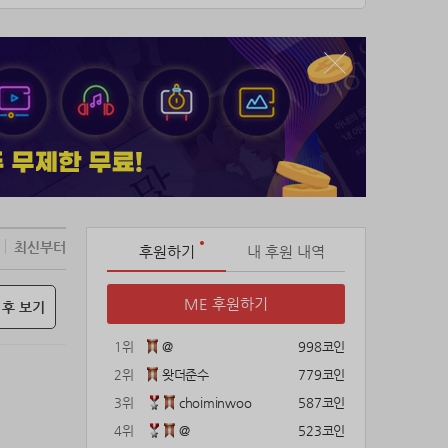
최신부터
후원하기
내 후원 내역
ME 후원하기
 후 보기
1위
@
998코인
2위
왓더준수
779코인
3위
choiminwoo
587코인
4위
@
523코인