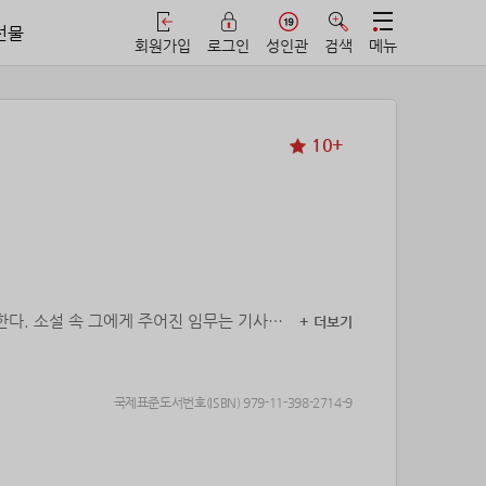
선물
회원가입
로그인
성인관
검색
메뉴
10+
한다. 소설 속 그에게 주어진 임무는 기사단
+ 더보기
 시선을 두려워하던 공주의 곁에서 춤 파트
단사를 넘어 공주에게 특별한 존재가 되어간
국제표준도서번호(ISBN) 979-11-398-2714-9
션.