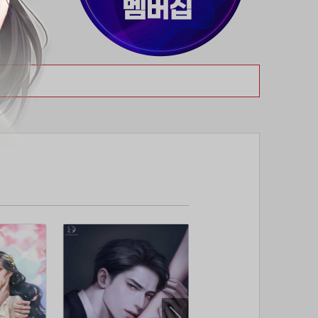
37위
19108*****@kakao.com
50코인
38위
70989****@kakao.com
50코인
39위
워삼골벅
50코인
40위
19367*****@kakao.com
50코인
41위
@
50코인
42위
dlehd*****@gmail.com
48코인
43위
22ss****@dgsungsan.ms.kr
45코인
44위
아아자 홧팅
40코인
45위
@
40코인
46위
비둘기 천사
36코인
47위
@
36코인
48위
20700*****@kakao.com
30코인
49위
26741*****@kakao.com
26코인
50위
@
25코인
51위
douyo*****@gmail.com
25코인
52위
dltmdw******@gmail.com
25코인