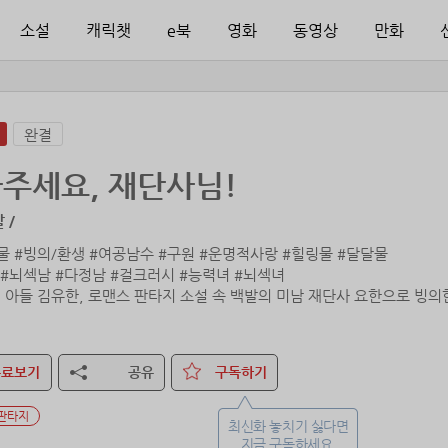
소설
캐릭챗
e북
영화
동영상
만화
완결
주세요, 재단사님!
 /
물 #빙의/환생 #여공남수 #구원 #운명적사랑 #힐링물 #달달물
 #뇌섹남 #다정남 #걸크러시 #능력녀 #뇌섹녀
 아들 김유한, 로맨스 판타지 소설 속 백발의 미남 재단사 요한으로 빙의
어둠의 공주라 불리는 타이드의 데뷔탕트 드레스를 만드는 것이다. 타인의
어주고, 그녀가 세상 밖으로 나아갈 수 있도록 도우며 요한은 단순한 재
무료보기
공유
구독하기
비용은 줄이고, 재미는 높여서 스낵처럼 즐기는 로맨스 - 한뼘 로맨스 컬렉
판타지
최신화 놓치기 싫다면
지금 구독하세요.