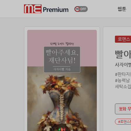
웹툰
로맨스
빨아
사자이빨
#판타지
#능력남
세탁소집
장이자 
너가 되
다.
첫화 
시간과 
#로맨스