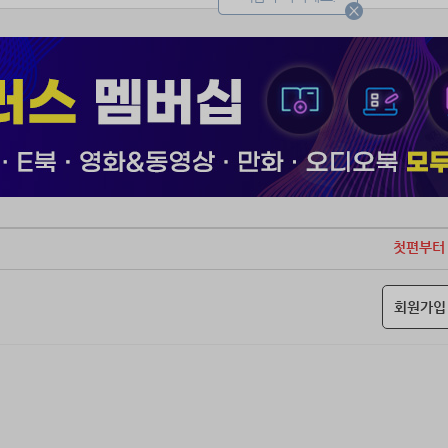
첫편부터
회원가입