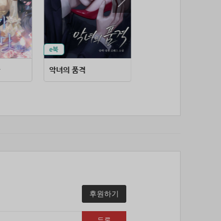
53위
soyun****@gmail.com
24코인
54위
단순한묘기
20코인
55위
25234*****@kakao.com
20코인
56위
43040*****@kakao.com
20코인
57위
@
20코인
다
악녀의 품격
원웨이 미러(One-
58위
@
20코인
59위
소망여
20코인
60위
25600*****@kakao.com
20코인
61위
16100*****@kakao.com
20코인
62위
qsewzd******@gmail.com
20코인
63위
20596*****@kakao.com
20코인
64위
lth8***@naver.com
20코인
65위
이슬이슬
20코인
66위
reneev******@naver.com
18코인
후원하기
67위
메카 보
17코인
68위
movi****@naver.com
17코인
등록