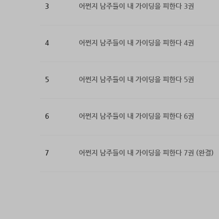
3
어쩐지 남주들이 내 가이딩을 피한다 3권
4
어쩐지 남주들이 내 가이딩을 피한다 4권
5
어쩐지 남주들이 내 가이딩을 피한다 5권
6
어쩐지 남주들이 내 가이딩을 피한다 6권
7
어쩐지 남주들이 내 가이딩을 피한다 7권 (완결)