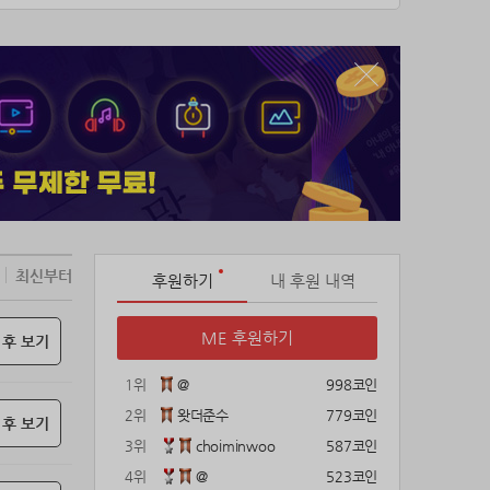
최신부터
후원하기
내 후원 내역
ME 후원하기
 후 보기
1위
@
998코인
2위
왓더준수
779코인
 후 보기
3위
choiminwoo
587코인
4위
@
523코인