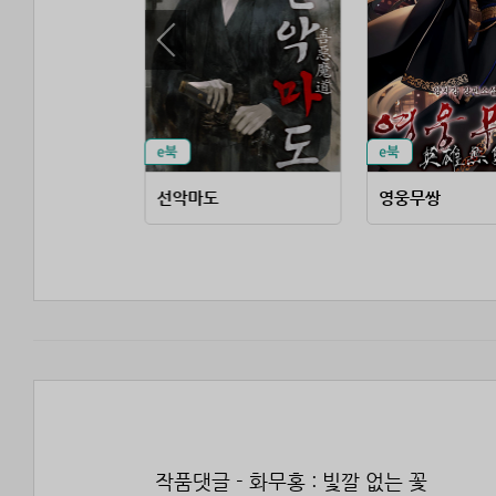
선악마도
영웅무쌍
작품댓글 - 화무홍 : 빛깔 없는 꽃