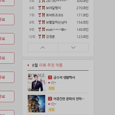
무료
5위
26736*****@kakao.com
300코인
6위
보라달팽이
270코인
7위
로버트조조8
171코인
무료
8위
보빨잘하는남자
154코인
9위
eoak****@naver.com
140코인
10위
강정훈
123코인
무료
11위
12922*****@kakao.com
120코인
12위
gg1***@naver.com
120코인
무료
13위
22374*****@kakao.com
120코인
8월
이북 추천 작품
14위
해콩이
110코인
15위
wkkj****@naver.com
110코인
무료
금수저 생활백서
1
16위
메렁이지롱
102코인
5만+
17위
21671*****@kakao.com
100코인
18위
@
100코인
무료
어중간한 문파의 천하제일인
2
19위
@
100코인
5만+
20위
kckt****@naver.com
100코인