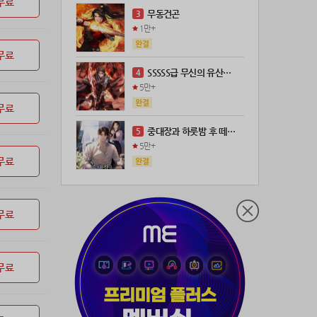
무료
21위
18075*****@kakao.com
100코인
무동건곤
3
22위
leeys****@naver.com
100코인
1만+
23위
@
73코인
무료
24위
anigse******@gmail.com
70코인
SSSSS급 무신의 유산을 얻었다!
4
25위
wwor****@naver.com
70코인
5만+
26위
ji643****@gmail.com
66코인
무료
27위
장발쟝
65코인
중대장과 하룻밤 후 떼돈을 벌었다
5
28위
ㄴ퍼ㅕㅅㄷ
60코인
5만+
29위
@
60코인
무료
30위
@
60코인
31위
28473*****@kakao.com
60코인
무료
32위
70989****@kakao.com
50코인
33위
워삼골벅
50코인
34위
19367*****@kakao.com
50코인
무료
35위
@
50코인
36위
dj7***@naver.com
50코인