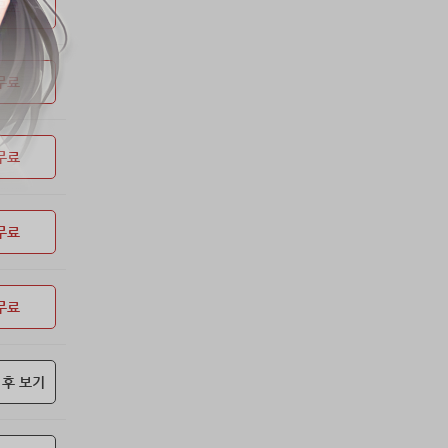
53위
soyun****@gmail.com
24코인
무료
54위
qsewzd******@gmail.com
20코인
55위
20596*****@kakao.com
20코인
무료
56위
lth8***@naver.com
20코인
57위
이슬이슬
20코인
58위
단순한묘기
20코인
무료
59위
25234*****@kakao.com
20코인
60위
43040*****@kakao.com
20코인
61위
@
20코인
무료
62위
@
20코인
63위
소망여
20코인
무료
64위
25600*****@kakao.com
20코인
65위
16100*****@kakao.com
20코인
66위
reneev******@naver.com
18코인
 후 보기
67위
movi****@naver.com
17코인
68위
메카 보
17코인