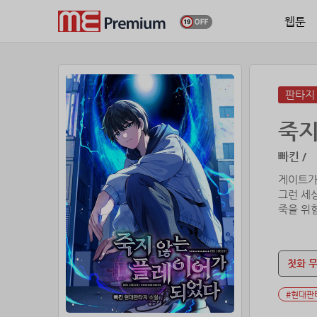
웹툰
판타지
죽지
빠킨 /
게이트가
그런 세상
죽을 위험
내 안전
첫화 
이제 죽
#현대판
˝제발 예