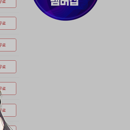
37위
천일야화♡
50코인
무료
38위
80091****@kakao.com
50코인
39위
티티320
50코인
무료
40위
myway
50코인
41위
19108*****@kakao.com
50코인
42위
dlehd*****@gmail.com
48코인
무료
43위
22ss****@dgsungsan.ms.kr
45코인
44위
@
40코인
45위
아아자 홧팅
40코인
무료
46위
비둘기 천사
36코인
47위
@
36코인
무료
48위
20700*****@kakao.com
30코인
49위
26741*****@kakao.com
26코인
50위
@
25코인
무료
51위
douyo*****@gmail.com
25코인
52위
dltmdw******@gmail.com
25코인