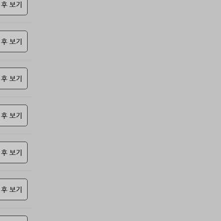
69위
@
15코인
 후 보기
70위
난데요
15코인
71위
안녕하십사
13코인
 후 보기
72위
하늘이다
10코인
73위
koe***@naver.com
10코인
74위
젖꼭지 빨래
10코인
 후 보기
75위
17887*****@kakao.com
10코인
76위
23573*****@kakao.com
10코인
77위
010381*****@me.co.kr
10코인
 후 보기
78위
15172*****@kakao.com
10코인
79위
27904*****@kakao.com
10코인
 후 보기
80위
kimar****@naver.com
10코인
81위
@
10코인
82위
봄아
10코인
 후 보기
83위
jickj*****@naver.com
10코인
84위
moonyo******@naver.com
10코인