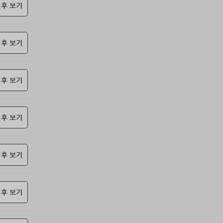
85위
sdg43****@naver.com
10코인
 후 보기
86위
cofla****@naver.com
10코인
87위
27657*****@kakao.com
10코인
 후 보기
88위
21982*****@kakao.com
10코인
89위
34362*****@kakao.com
10코인
90위
kko1****@gmail.com
10코인
 후 보기
91위
yhdia****@naver.com
10코인
92위
samdry
10코인
93위
20679*****@kakao.com
10코인
 후 보기
94위
27964*****@kakao.com
10코인
95위
19334*****@kakao.com
10코인
 후 보기
96위
돌도사
10코인
97위
27780*****@kakao.com
10코인
98위
@
10코인
 후 보기
99위
10933*****@kakao.com
10코인
100
항시그대로
10코인
위