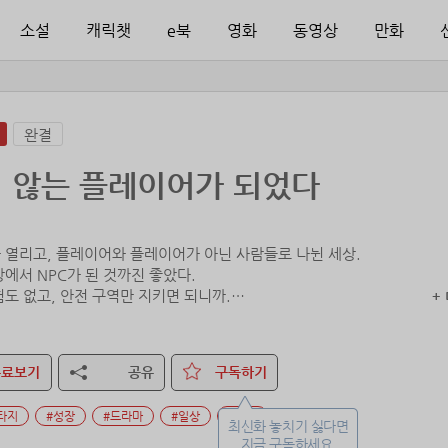
소설
캐릭챗
e북
영화
동영상
만화
완결
 않는 플레이어가 되었다
 열리고, 플레이어와 플레이어가 아닌 사람들로 나뉜 세상.
에서 NPC가 된 것까진 좋았다.
도 없고, 안전 구역만 지키면 되니까.
+
 구역이 게이트에 먹히기 전까진 그랬다는 거다.
무료보기
공유
구독하기
기 싫으면 플레이어가 되어 게이트를 없애고 새 안전 구역을 만들란다.
타지
#성장
#드라마
#일상
#개그
전처럼 그냥 살게 해주라!˝
최신화 놓치기 싫다면
지금 구독하세요.