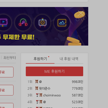
최신부터
후원하기
내 후원 내역
ME 후원하기
무료
1위
@
998코인
2위
왓더준수
779코인
무료
3위
choiminwoo
587코인
4위
@
523코인