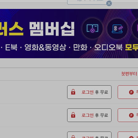
첫편부터
로그인
후 무료
로그인
후 무료