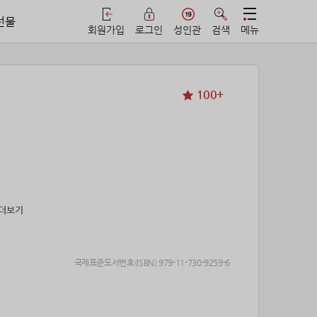
선물
회원가입
로그인
성인관
검색
메뉴
100+
 더보기
국제표준도서번호(ISBN) 979-11-730-9259-6