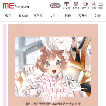
선물함
충전소
성인관
검색
메뉴
웹툰
웹소설
캐릭챗
e북
영화
동영상
만화