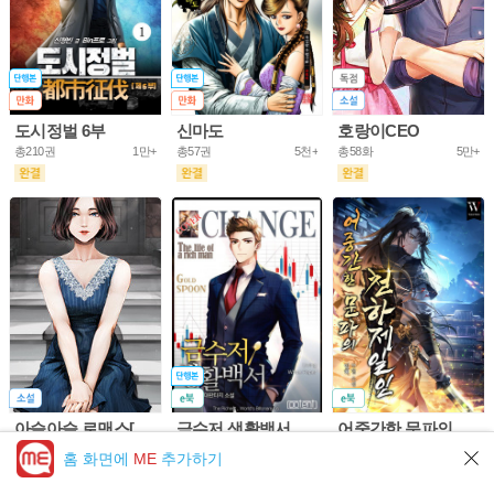
도시정벌 6부
신마도
호랑이CEO
총210권
1만+
총57권
5천+
총58화
5만+
아슬아슬 로맨스[개정판]
금수저 생활백서
어중간한 문파의 천하제일인
총61화
10만+
총703권
5만+
총953화
5만+
홈 화면에
ME
추가하기