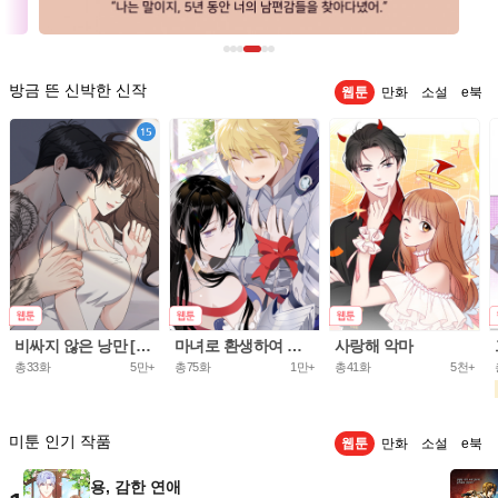
방금 뜬 신박한 신작
웹툰
만화
소설
e북
비싸지 않은 낭만 [개정판]
마녀로 환생하여 성기사를 키웠다.
사랑해 악마
총33화
5만+
총75화
1만+
총41화
5천+
미툰 인기 작품
웹툰
만화
소설
e북
용, 감한 연애