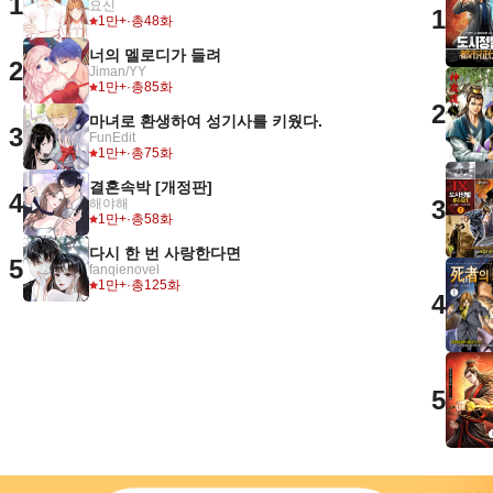
1
요신
1
1만+
·
총48화
너의 멜로디가 들려
2
Jiman/YY
1만+
·
총85화
2
마녀로 환생하여 성기사를 키웠다.
3
FunEdit
1만+
·
총75화
결혼속박 [개정판]
4
3
해야해
1만+
·
총58화
다시 한 번 사랑한다면
5
fanqienovel
1만+
·
총125화
4
5