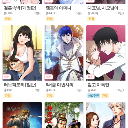
결혼속박 [개정판]
램프의 아미나
대표님, 사모님이 도망가요
총58화
1만+
총146화
5천+
총289화
50만+
러브팩토리 [일반]
8서클 마법사의 환생
깊고 아득한
총19화
1만+
총160화
1천+
총46화
100만+