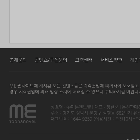
연재문의
콘텐츠/쿠폰문의
고객센터
서비스약관
개인
ME 웹사이트에 게시된 모든 컨텐츠들은 저작권법에 의거하여 보호받고
경우 저작권법에 의해 법정 조치에 처해질 수 있으니 주의하시길 바랍니
상호명 : ㈜미툰앤노벨 | 대표 : 정현준 | 통신판매
주소 : 경기도 성남시 분당구 삼평동 682번지 유스페이스
대표번호 : 1644-9259 (이용시간 : 오전10시~오후5