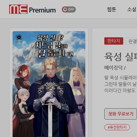
웹툰
소설
판타지
완결
육성 실
베이징덕 /
딸 육성 시뮬레이
그런데 딸들이 날
이러다간 마왕도 
첫화 무료보기
#퓨전판타지