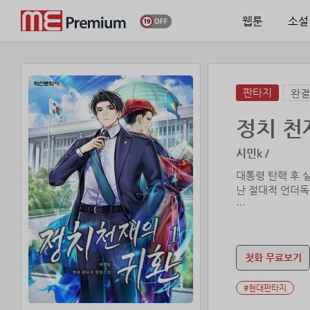
웹툰
소설
판타지
완결
정치 천
시민k /
대통령 탄핵 후 
난 절대적 언더독
타앙- 타앙-
하지만 두발의 총
첫화 무료보기
그리고, 10년 후.
악마의 책 <군주
#현대판타지