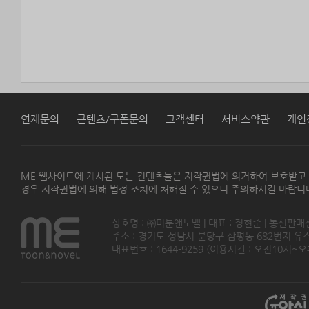
연재문의
콘텐츠/쿠폰문의
고객센터
서비스약관
개인
ME 웹사이트에 게시된 모든 컨텐츠들은 저작권법에 의거하여 보호받고
경우 저작권법에 의해 법정 조치에 처해질 수 있으니 주의하시길 바랍니
상호명 : ㈜미툰앤노벨 | 대표 : 정현준 | 통신판매
주소 : 경기도 성남시 분당구 삼평동 682번지 유스페이스
대표번호 : 1644-9259 (이용시간 : 오전10시~오후5