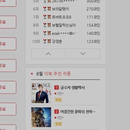
무료
5위
26736*****@kakao.com
300코인
6위
보라달팽이
270코인
7위
로버트조조8
171코인
무료
8위
보빨잘하는남자
154코인
9위
eoak****@naver.com
140코인
10위
강정훈
123코인
무료
11위
22374*****@kakao.com
120코인
12위
gg1***@naver.com
120코인
무료
13위
12922*****@kakao.com
120코인
8월
이북 추천 작품
14위
wkkj****@naver.com
110코인
15위
해콩이
110코인
무료
금수저 생활백서
1
16위
메렁이지롱
102코인
5만+
17위
@
100코인
18위
@
100코인
무료
어중간한 문파의 천하제일인
2
19위
kckt****@naver.com
100코인
5만+
20위
18075*****@kakao.com
100코인