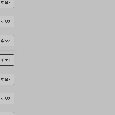
69위
@
15코인
 후 보기
70위
난데요
15코인
71위
안녕하십사
13코인
 후 보기
72위
samdry
10코인
73위
20679*****@kakao.com
10코인
74위
@
10코인
 후 보기
75위
27964*****@kakao.com
10코인
76위
19334*****@kakao.com
10코인
77위
돌도사
10코인
 후 보기
78위
27780*****@kakao.com
10코인
79위
10933*****@kakao.com
10코인
 후 보기
80위
항시그대로
10코인
81위
17349*****@kakao.com
10코인
82위
19292*****@kakao.com
10코인
 후 보기
83위
castl*****@naver.com
10코인
84위
ysh02****@naver.com
10코인