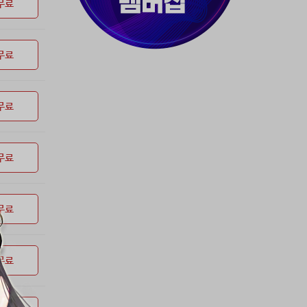
37위
80091****@kakao.com
50코인
무료
38위
myway
50코인
39위
19108*****@kakao.com
50코인
무료
40위
70989****@kakao.com
50코인
41위
워삼골벅
50코인
42위
dlehd*****@gmail.com
48코인
무료
43위
22ss****@dgsungsan.ms.kr
45코인
44위
아아자 홧팅
40코인
45위
@
40코인
무료
46위
비둘기 천사
36코인
47위
@
36코인
무료
48위
20700*****@kakao.com
30코인
49위
26741*****@kakao.com
26코인
50위
douyo*****@gmail.com
25코인
무료
51위
dltmdw******@gmail.com
25코인
52위
@
25코인