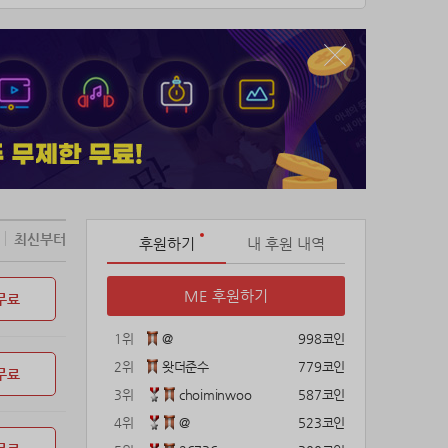
최신부터
후원하기
내 후원 내역
ME 후원하기
무료
1위
@
998코인
2위
왓더준수
779코인
무료
3위
choiminwoo
587코인
4위
@
523코인