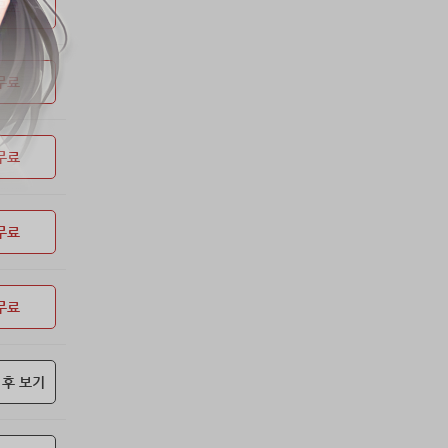
53위
soyun****@gmail.com
24코인
무료
54위
20596*****@kakao.com
20코인
55위
lth8***@naver.com
20코인
무료
56위
이슬이슬
20코인
57위
단순한묘기
20코인
58위
25234*****@kakao.com
20코인
무료
59위
43040*****@kakao.com
20코인
60위
@
20코인
61위
@
20코인
무료
62위
소망여
20코인
63위
25600*****@kakao.com
20코인
무료
64위
16100*****@kakao.com
20코인
65위
qsewzd******@gmail.com
20코인
66위
reneev******@naver.com
18코인
 후 보기
67위
movi****@naver.com
17코인
68위
메카 보
17코인