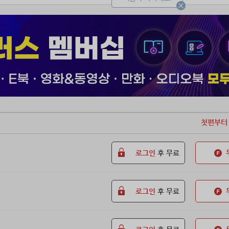
첫편부터
로그인
후 무료
로그인
후 무료