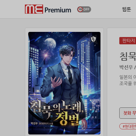
웹툰
판타지
침묵
박선우 /
일본의 
조국을 
첫화 
#현대판