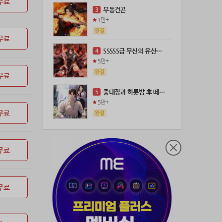
무료
21위
leeys****@naver.com
100코인
무동건곤
3
22위
21671*****@kakao.com
100코인
1만+
23위
@
73코인
무료
24위
anigse******@gmail.com
70코인
SSSSS급 무신의 유산을 얻었다!
4
25위
wwor****@naver.com
70코인
5만+
26위
ji643****@gmail.com
66코인
무료
27위
장발쟝
65코인
중대장과 하룻밤 후 떼돈을 벌었다
5
28위
ㄴ퍼ㅕㅅㄷ
60코인
5만+
29위
@
60코인
무료
30위
@
60코인
31위
28473*****@kakao.com
60코인
무료
32위
19367*****@kakao.com
50코인
33위
@
50코인
34위
dj7***@naver.com
50코인
무료
35위
티티320
50코인
36위
천일야화♡
50코인