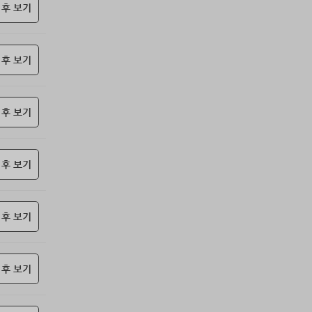
85위
nam6***@gmail.com
10코인
 후 보기
86위
총괄보안관
10코인
87위
elpe****@naver.com
10코인
 후 보기
88위
010455*****@me.co.kr
10코인
89위
@
10코인
90위
@
10코인
 후 보기
91위
22930*****@kakao.com
10코인
92위
24180*****@kakao.com
10코인
93위
29528*****@kakao.com
10코인
 후 보기
94위
010767*****@me.co.kr
10코인
95위
아이스아메
10코인
 후 보기
96위
Muscle킴
10코인
97위
qsewzd******@gmail.com
10코인
98위
hshvi*****@naver.com
10코인
 후 보기
99위
@
10코인
100
악레
10코인
위