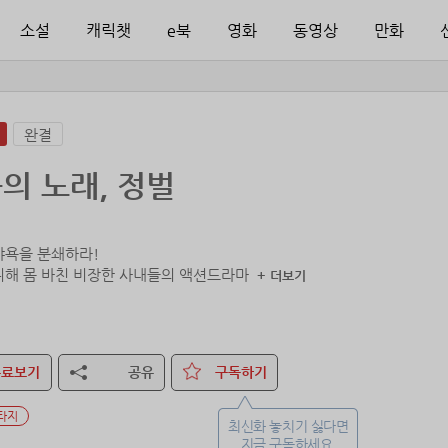
소설
캐릭챗
e북
영화
동영상
만화
완결
의 노래, 정벌
야욕을 분쇄하라!
위해 몸 바친 비장한 사내들의 액션드라마
+ 더보기
무료보기
공유
구독하기
타지
최신화 놓치기 싫다면
지금 구독하세요.