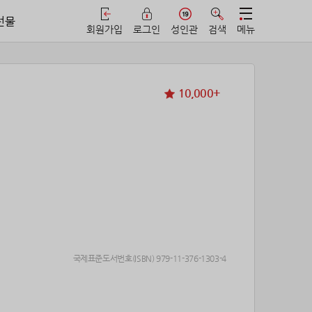
선물
회원가입
로그인
성인관
검색
메뉴
10,000+
국제표준도서번호(ISBN) 979-11-376-1303-4