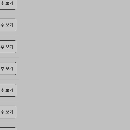
85위
갈보리
10코인
 후 보기
86위
youngk*****@naver.com
10코인
87위
yewo****@naver.com
10코인
 후 보기
88위
24771*****@kakao.com
10코인
89위
leno****@naver.com
10코인
90위
him***@naver.com
10코인
 후 보기
91위
eupn****@gmail.com
10코인
92위
쌉숭
10코인
93위
25721*****@kakao.com
10코인
 후 보기
94위
24921*****@kakao.com
10코인
95위
잭스킹
10코인
 후 보기
96위
stop****@naver.com
10코인
97위
@
10코인
98위
연애구루
10코인
 후 보기
99위
젖꼭지 빨래
10코인
100
17887*****@kakao.com
10코인
위