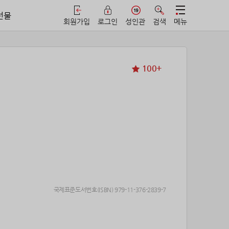
선물
회원가입
로그인
성인관
검색
메뉴
100+
국제표준도서번호(ISBN) 979-11-376-2839-7