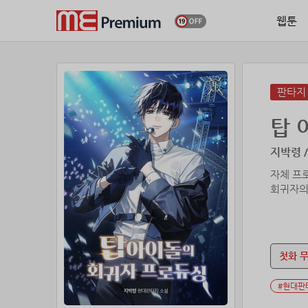
웹툰
판타지
탑 
지박령 /
자체 프
회귀자의
첫화 
#현대판