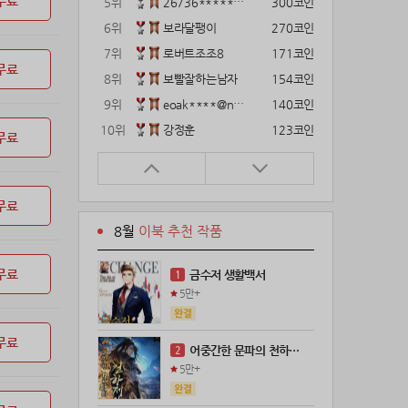
무료
5위
26736*****@kakao.com
300코인
6위
보라달팽이
270코인
7위
로버트조조8
171코인
무료
8위
보빨잘하는남자
154코인
9위
eoak****@naver.com
140코인
10위
강정훈
123코인
무료
11위
22374*****@kakao.com
120코인
12위
12922*****@kakao.com
120코인
무료
13위
gg1***@naver.com
120코인
8월
이북 추천 작품
14위
해콩이
110코인
15위
wkkj****@naver.com
110코인
무료
금수저 생활백서
1
16위
메렁이지롱
102코인
5만+
17위
18075*****@kakao.com
100코인
18위
leeys****@naver.com
100코인
무료
어중간한 문파의 천하제일인
2
19위
21671*****@kakao.com
100코인
5만+
20위
@
100코인