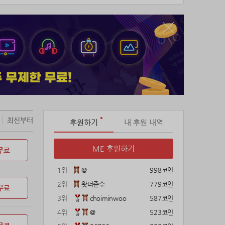
최신부터
후원하기
내 후원 내역
ME 후원하기
무료
1위
@
998코인
2위
왓더준수
779코인
무료
3위
choiminwoo
587코인
4위
@
523코인