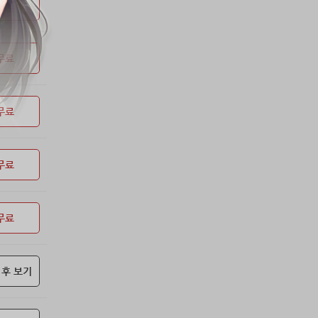
53위
soyun****@gmail.com
24코인
무료
54위
43040*****@kakao.com
20코인
55위
@
20코인
무료
56위
@
20코인
57위
소망여
20코인
58위
25600*****@kakao.com
20코인
무료
59위
16100*****@kakao.com
20코인
60위
qsewzd******@gmail.com
20코인
61위
20596*****@kakao.com
20코인
무료
62위
lth8***@naver.com
20코인
63위
이슬이슬
20코인
무료
64위
단순한묘기
20코인
65위
25234*****@kakao.com
20코인
66위
reneev******@naver.com
18코인
 후 보기
67위
movi****@naver.com
17코인
68위
메카 보
17코인