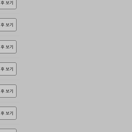
69위
난데요
15코인
 후 보기
70위
@
15코인
71위
안녕하십사
13코인
 후 보기
72위
송은
10코인
73위
20070*****@kakao.com
10코인
74위
봇딸롱
10코인
 후 보기
75위
15446*****@kakao.com
10코인
76위
13273*****@kakao.com
10코인
77위
dallv****@naver.com
10코인
 후 보기
78위
@
10코인
79위
@
10코인
 후 보기
80위
icheon*****@gmail.com
10코인
81위
37176*****@kakao.com
10코인
82위
17421*****@kakao.com
10코인
 후 보기
83위
세번이상할래
10코인
84위
pooyj****@naver.com
10코인