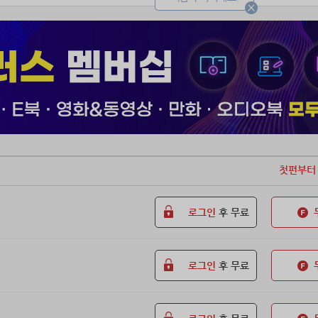
첫편부터
로그인
후 무료
로그인
후 무료