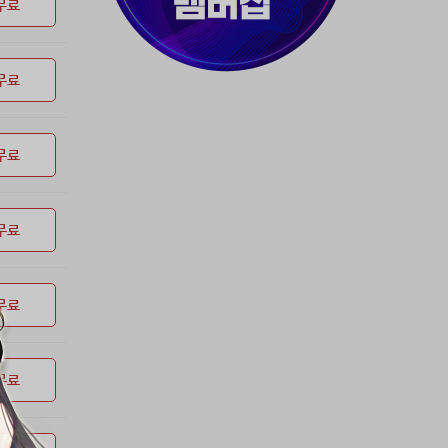
37위
dj7***@naver.com
50코인
무료
38위
천일야화♡
50코인
39위
80091****@kakao.com
50코인
무료
40위
티티320
50코인
41위
myway
50코인
42위
dlehd*****@gmail.com
48코인
무료
43위
22ss****@dgsungsan.ms.kr
45코인
44위
아아자 홧팅
40코인
45위
@
40코인
무료
46위
비둘기 천사
36코인
47위
@
36코인
무료
48위
20700*****@kakao.com
30코인
49위
26741*****@kakao.com
26코인
50위
@
25코인
무료
51위
douyo*****@gmail.com
25코인
52위
dltmdw******@gmail.com
25코인