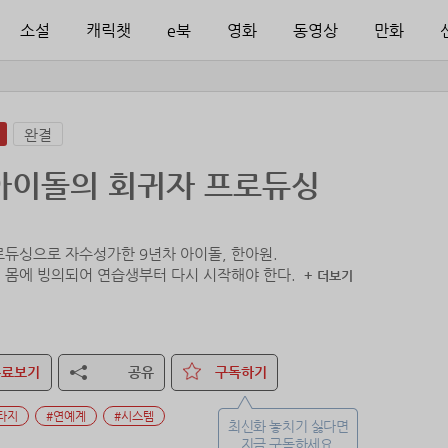
소설
캐릭챗
e북
영화
동영상
만화
완결
아이돌의 회귀자 프로듀싱
로듀싱으로 자수성가한 9년차 아이돌, 한아원.
 몸에 빙의되어 연습생부터 다시 시작해야 한다.
+ 더보기
무료보기
공유
구독하기
타지
#연예계
#시스템
최신화 놓치기 싫다면
지금 구독하세요.