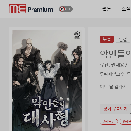
웹툰
소설
무협
완결
악인들의
류진, 권태용 /
무림제일고수, 
어느 날 갑자기 
“사형, 저희가 사
첫화 무료보기
다섯 사제가 펼치
#신무협
#신