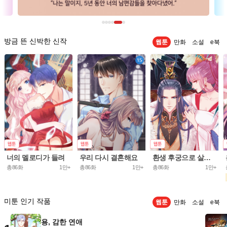
방금 뜬 신박한 신작
웹툰
만화
소설
e북
너의 멜로디가 들려
우리 다시 결혼해요
환생 후궁으로 살아가는 법
총86화
1만+
총86화
1만+
총86화
1만+
미툰 인기 작품
웹툰
만화
소설
e북
용, 감한 연애