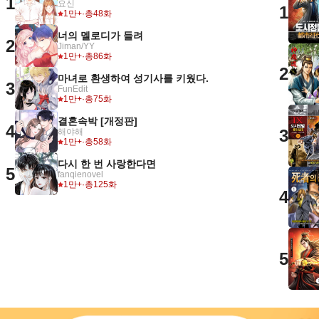
1
요신
1
1만+
·
총48화
너의 멜로디가 들려
2
Jiman/YY
1만+
·
총86화
2
마녀로 환생하여 성기사를 키웠다.
3
FunEdit
1만+
·
총75화
결혼속박 [개정판]
4
3
해야해
1만+
·
총58화
다시 한 번 사랑한다면
5
fanqienovel
1만+
·
총125화
4
5