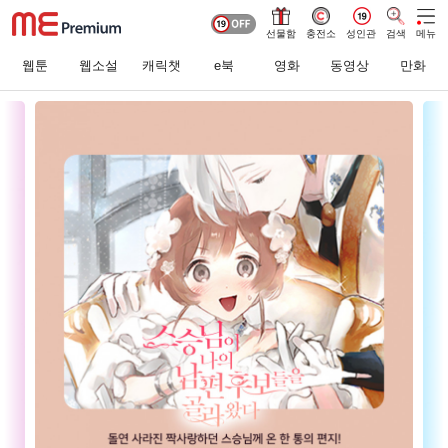
선물함
충전소
성인관
검색
메뉴
웹툰
웹소설
캐릭챗
e북
영화
동영상
만화