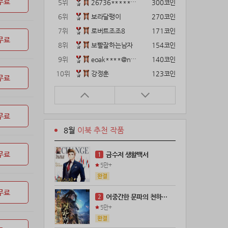
무료
5위
26736*****@kakao.com
300코인
6위
보라달팽이
270코인
7위
로버트조조8
171코인
무료
8위
보빨잘하는남자
154코인
9위
eoak****@naver.com
140코인
10위
강정훈
123코인
무료
11위
12922*****@kakao.com
120코인
12위
gg1***@naver.com
120코인
무료
13위
22374*****@kakao.com
120코인
8월
이북 추천 작품
14위
해콩이
110코인
15위
wkkj****@naver.com
110코인
무료
금수저 생활백서
1
16위
메렁이지롱
102코인
5만+
17위
18075*****@kakao.com
100코인
18위
leeys****@naver.com
100코인
무료
어중간한 문파의 천하제일인
2
19위
21671*****@kakao.com
100코인
5만+
20위
@
100코인