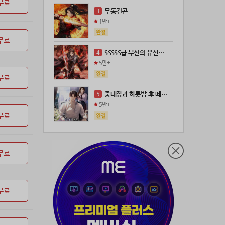
무료
21위
@
100코인
무동건곤
3
22위
kckt****@naver.com
100코인
1만+
23위
@
73코인
무료
24위
anigse******@gmail.com
70코인
SSSSS급 무신의 유산을 얻었다!
4
25위
wwor****@naver.com
70코인
5만+
26위
ji643****@gmail.com
66코인
무료
27위
장발쟝
65코인
중대장과 하룻밤 후 떼돈을 벌었다
5
28위
ㄴ퍼ㅕㅅㄷ
60코인
5만+
29위
@
60코인
무료
30위
@
60코인
31위
28473*****@kakao.com
60코인
무료
32위
70989****@kakao.com
50코인
33위
워삼골벅
50코인
34위
19367*****@kakao.com
50코인
무료
35위
@
50코인
36위
dj7***@naver.com
50코인