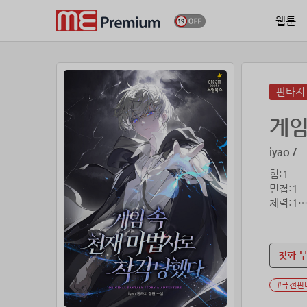
웹툰
판타지
게임
iyao /
힘:1
민첩:1
체력:1
마력:20
운:1
첫화 
능력은 
사용할 수
#퓨전판
막장도 이