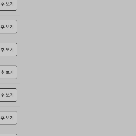
85위
17887*****@kakao.com
10코인
 후 보기
86위
23573*****@kakao.com
10코인
87위
하늘이다
10코인
 후 보기
88위
koe***@naver.com
10코인
89위
15172*****@kakao.com
10코인
90위
27904*****@kakao.com
10코인
 후 보기
91위
010381*****@me.co.kr
10코인
92위
@
10코인
93위
봄아
10코인
 후 보기
94위
kimar****@naver.com
10코인
95위
sdg43****@naver.com
10코인
 후 보기
96위
cofla****@naver.com
10코인
97위
jickj*****@naver.com
10코인
98위
moonyo******@naver.com
10코인
 후 보기
99위
21982*****@kakao.com
10코인
100
27657*****@kakao.com
10코인
위