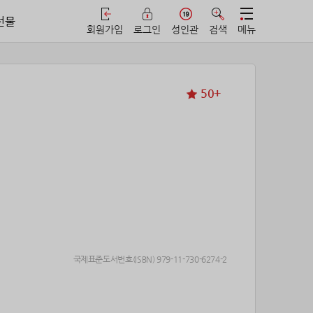
선물
회원가입
로그인
성인관
검색
메뉴
50+
국제표준도서번호(ISBN) 979-11-730-6274-2