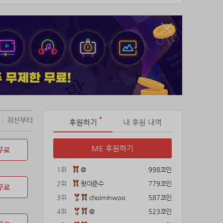
최신부터
후원하기
내 후원 내역
ME 후원하기
무료
1위
@
998코인
2위
왓더준수
779코인
무료
3위
choiminwoo
587코인
4위
@
523코인