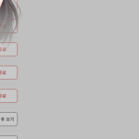
53위
soyun****@gmail.com
24코인
무료
54위
소망여
20코인
55위
25600*****@kakao.com
20코인
무료
56위
16100*****@kakao.com
20코인
57위
qsewzd******@gmail.com
20코인
58위
20596*****@kakao.com
20코인
무료
59위
lth8***@naver.com
20코인
60위
이슬이슬
20코인
61위
단순한묘기
20코인
무료
62위
25234*****@kakao.com
20코인
63위
43040*****@kakao.com
20코인
무료
64위
@
20코인
65위
@
20코인
66위
reneev******@naver.com
18코인
 후 보기
67위
movi****@naver.com
17코인
68위
메카 보
17코인