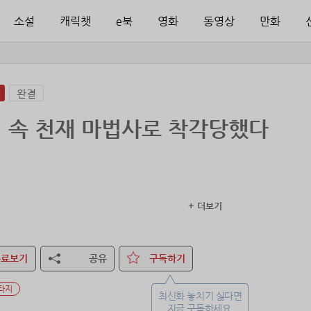
소설
캐릭챗
e북
영화
동영상
만화
완결
 속 천재 마법사로 착각당했다
+ 더보기
무료보기
공유
구독하기
마력에 몰빵.
 있는 마법은 하나.
타지
런 막장 캐릭터가 없는데, 그게 내가 됐다.
최신화 놓치기 싫다면
지금 구독하세요.