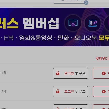
역대급 천재로 착각당했다.
첫편부터
 1화
로그인
후 무료
 2화
로그인
후 무료