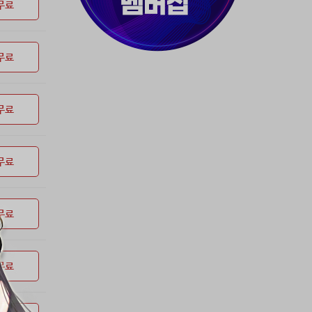
37위
천일야화♡
50코인
무료
38위
80091****@kakao.com
50코인
39위
티티320
50코인
무료
40위
myway
50코인
41위
19108*****@kakao.com
50코인
42위
dlehd*****@gmail.com
48코인
무료
43위
22ss****@dgsungsan.ms.kr
45코인
44위
아아자 홧팅
40코인
45위
@
40코인
무료
46위
비둘기 천사
36코인
47위
@
36코인
무료
48위
20700*****@kakao.com
30코인
49위
26741*****@kakao.com
26코인
50위
@
25코인
무료
51위
douyo*****@gmail.com
25코인
52위
dltmdw******@gmail.com
25코인