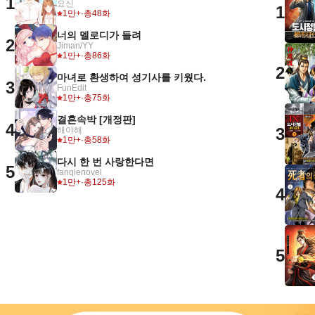
1
요신
1
1만+
·
총48화
너의 멜로디가 들려
2
Jiman/YY
1만+
·
총86화
2
마녀로 환생하여 성기사를 키웠다.
3
FunEdit
1만+
·
총75화
결혼속박 [개정판]
4
3
해야해
1만+
·
총58화
다시 한 번 사랑한다면
5
fanqienovel
1만+
·
총125화
4
5