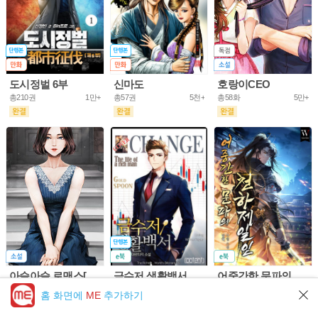
도시정벌 6부
신마도
호랑이CEO
총210권
1만+
총57권
5천+
총58화
5만+
아슬아슬 로맨스[개정판]
금수저 생활백서
어중간한 문파의 천하제일인
총61화
10만+
총703권
5만+
총953화
5만+
홈 화면에
ME
추가하기