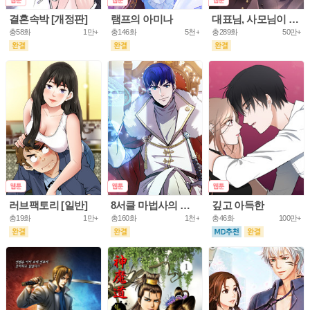
결혼속박 [개정판]
램프의 아미나
대표님, 사모님이 도망가요
총58화
1만+
총146화
5천+
총289화
50만+
러브팩토리 [일반]
8서클 마법사의 환생
깊고 아득한
총19화
1만+
총160화
1천+
총46화
100만+