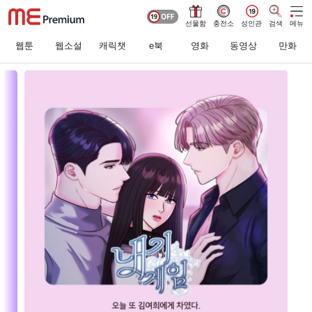
선물함
충전소
성인관
검색
메뉴
웹툰
웹소설
캐릭챗
e북
영화
동영상
만화