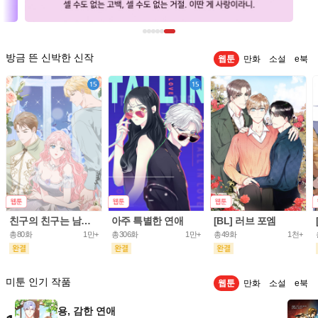
방금 뜬 신박한 신작
웹툰
만화
소설
e북
친구의 친구는 남인가요? [개정판]
아주 특별한 연애
[BL] 러브 포엠
총80화
1만+
총306화
1만+
총49화
1천+
미툰 인기 작품
웹툰
만화
소설
e북
용, 감한 연애