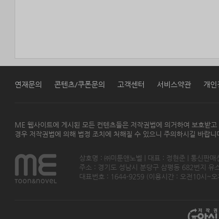
연재문의
콘텐츠/쿠폰문의
고객센터
서비스약관
개인
ME 웹사이트에 게시된 모든 컨텐츠들은 저작권법에 의거하여 보호받고
경우 저작권법에 의해 법정 조치에 처해질 수 있으니 주의하시길 바랍니
상호명 : ㈜미툰앤노벨 | 대표 : 정현준 | 통신판매
주소 : 경기도 성남시 분당구 삼평동 682번지 유스페이스
대표번호 : 1644-9259 (이용시간 : 오전10시~오후5