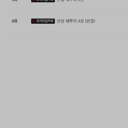
4화
산삼 세뿌리 4권 (완결)
프리미엄무료