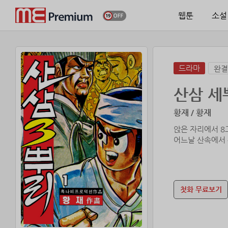
웹툰
소설
드라마
완결
산삼 세
황재 / 황재
앉은 자리에서 8
어느날 산속에서
첫화 무료보기