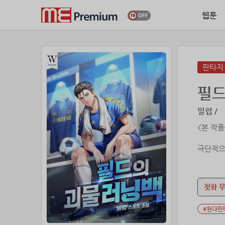
웹툰
판타지
필드
밀렵 /
<본 작
극단적으
그러나 
그에게 
첫화 
#현대판