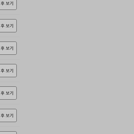
85위
jickj*****@naver.com
10코인
 후 보기
86위
moonyo******@naver.com
10코인
87위
21982*****@kakao.com
10코인
 후 보기
88위
27657*****@kakao.com
10코인
89위
yhdia****@naver.com
10코인
90위
34362*****@kakao.com
10코인
 후 보기
91위
kko1****@gmail.com
10코인
92위
samdry
10코인
93위
20679*****@kakao.com
10코인
 후 보기
94위
돌도사
10코인
95위
27780*****@kakao.com
10코인
 후 보기
96위
@
10코인
97위
27964*****@kakao.com
10코인
98위
19334*****@kakao.com
10코인
 후 보기
99위
10933*****@kakao.com
10코인
100
항시그대로
10코인
위