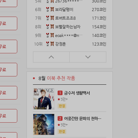
무료
5위
26736*****@kakao.com
300코인
6위
보라달팽이
270코인
7위
로버트조조8
171코인
무료
8위
보빨잘하는남자
154코인
9위
eoak****@naver.com
140코인
10위
강정훈
123코인
무료
11위
12922*****@kakao.com
120코인
12위
gg1***@naver.com
120코인
무료
13위
22374*****@kakao.com
120코인
8월
이북 추천 작품
14위
해콩이
110코인
15위
wkkj****@naver.com
110코인
무료
금수저 생활백서
1
16위
메렁이지롱
102코인
5만+
17위
21671*****@kakao.com
100코인
18위
@
100코인
무료
어중간한 문파의 천하제일인
2
19위
@
100코인
5만+
20위
kckt****@naver.com
100코인