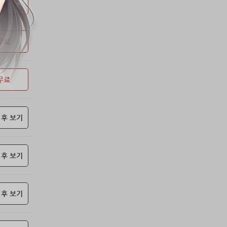
53위
soyun****@gmail.com
24코인
무료
54위
qsewzd******@gmail.com
20코인
55위
20596*****@kakao.com
20코인
무료
56위
lth8***@naver.com
20코인
57위
이슬이슬
20코인
58위
단순한묘기
20코인
무료
59위
25234*****@kakao.com
20코인
60위
43040*****@kakao.com
20코인
61위
@
20코인
 후 보기
62위
@
20코인
63위
소망여
20코인
 후 보기
64위
25600*****@kakao.com
20코인
65위
16100*****@kakao.com
20코인
66위
reneev******@naver.com
18코인
 후 보기
67위
movi****@naver.com
17코인
68위
메카 보
17코인