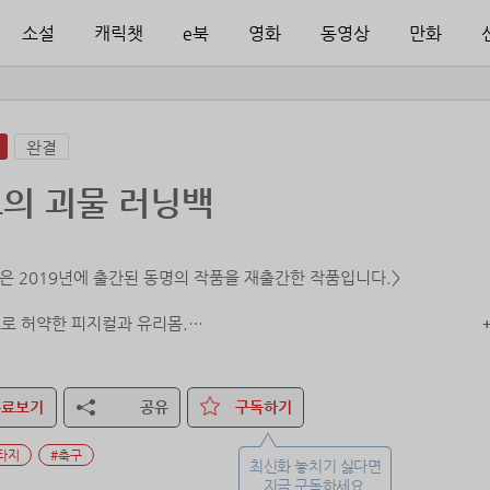
소설
캐릭챗
e북
영화
동영상
만화
완결
의 괴물 러닝백
품은 2019년에 출간된 동명의 작품을 재출간한 작품입니다.>
로 허약한 피지컬과 유리몸.
축구 센스와 지능만으로 정상급에 올랐던 비운의 축구천재.
NFL(미식축구리그) 정상급 러닝백의 피지컬과 운동신경이 주어진다면?
무료보기
공유
구독하기
타지
#축구
최신화 놓치기 싫다면
지금 구독하세요.