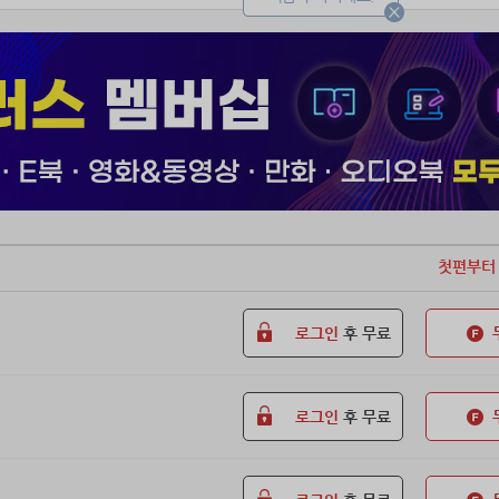
첫편부터
로그인
후 무료
로그인
후 무료