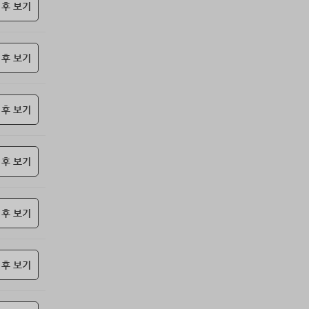
69위
@
15코인
 후 보기
70위
난데요
15코인
71위
안녕하십사
13코인
 후 보기
72위
젖꼭지 빨래
10코인
73위
17887*****@kakao.com
10코인
74위
23573*****@kakao.com
10코인
 후 보기
75위
하늘이다
10코인
76위
koe***@naver.com
10코인
77위
27904*****@kakao.com
10코인
 후 보기
78위
010381*****@me.co.kr
10코인
79위
15172*****@kakao.com
10코인
 후 보기
80위
@
10코인
81위
봄아
10코인
82위
kimar****@naver.com
10코인
 후 보기
83위
sdg43****@naver.com
10코인
84위
cofla****@naver.com
10코인