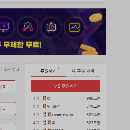
최신부터
후원하기
내 후원 내역
ME 후원하기
무료
1위
@
998코인
2위
왓더준수
779코인
무료
3위
choiminwoo
587코인
4위
@
523코인