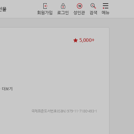
선물
회원가입
로그인
성인관
검색
메뉴
5,000+
+ 더보기
국제표준도서번호(ISBN) 979-11-7180-493-1