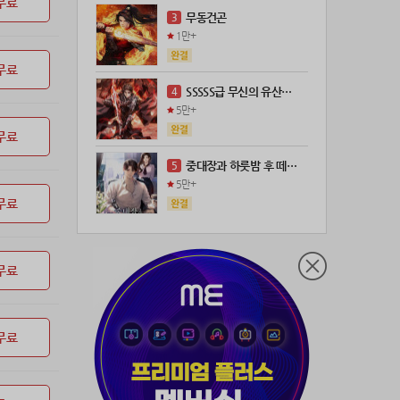
무료
21위
18075*****@kakao.com
100코인
무동건곤
3
22위
leeys****@naver.com
100코인
1만+
23위
@
73코인
무료
24위
anigse******@gmail.com
70코인
SSSSS급 무신의 유산을 얻었다!
4
25위
wwor****@naver.com
70코인
5만+
26위
ji643****@gmail.com
66코인
무료
27위
장발쟝
65코인
중대장과 하룻밤 후 떼돈을 벌었다
5
28위
ㄴ퍼ㅕㅅㄷ
60코인
5만+
29위
@
60코인
무료
30위
@
60코인
31위
28473*****@kakao.com
60코인
무료
32위
70989****@kakao.com
50코인
33위
워삼골벅
50코인
34위
19367*****@kakao.com
50코인
무료
35위
@
50코인
36위
dj7***@naver.com
50코인