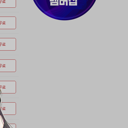
37위
80091****@kakao.com
50코인
무료
38위
티티320
50코인
39위
천일야화♡
50코인
무료
40위
myway
50코인
41위
19108*****@kakao.com
50코인
42위
dlehd*****@gmail.com
48코인
무료
43위
22ss****@dgsungsan.ms.kr
45코인
44위
@
40코인
45위
아아자 홧팅
40코인
무료
46위
@
36코인
47위
비둘기 천사
36코인
무료
48위
20700*****@kakao.com
30코인
49위
26741*****@kakao.com
26코인
50위
@
25코인
무료
51위
douyo*****@gmail.com
25코인
52위
dltmdw******@gmail.com
25코인