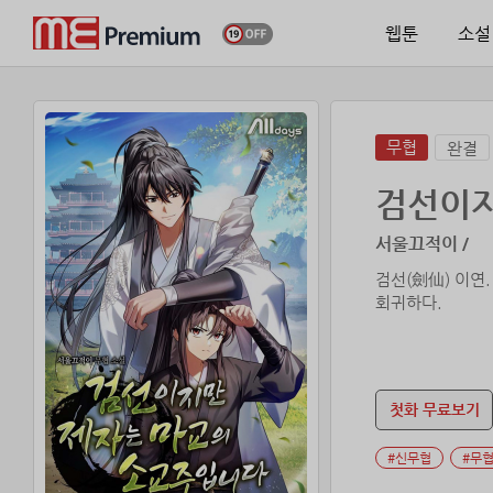
웹툰
소설
무협
완결
검선이지
서울끄적이 /
검선(劍仙) 이연.
회귀하다.
첫화 무료보기
#신무협
#무