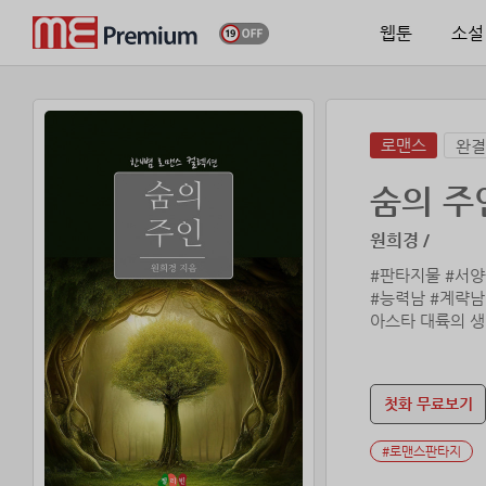
웹툰
소설
로맨스
완결
숨의 주
원희경 /
#판타지물 #서양
#능력남 #계략남
아스타 대륙의 생
기 위해 이웃 대
녀를 구하기 위해
시간과 비용은 줄
첫화 무료보기
#로맨스판타지