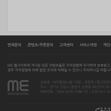
연재문의
콘텐츠/쿠폰문의
고객센터
서비스약관
개인
ME 웹사이트에 게시된 모든 컨텐츠들은 저작권법에 의거하여 보호받고
경우 저작권법에 의해 법정 조치에 처해질 수 있으니 주의하시길 바랍니
상호명 : ㈜미툰앤노벨 | 대표 : 정현준 | 통신판매
주소 : 경기도 성남시 분당구 삼평동 682번지 유스페이스
대표번호 : 1644-9259 (이용시간 : 오전10시~오후5