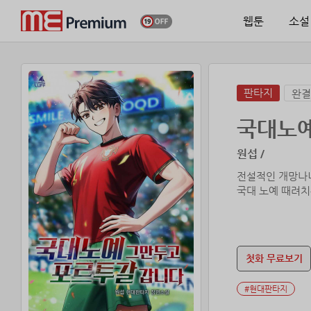
웹툰
소설
판타지
완결
국대노예
원섭 /
전설적인 개망나니
국대 노예 때려치
첫화 무료보기
#현대판타지