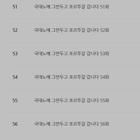
51
국대노예 그만두고 포르투갈 갑니다 51화
52
국대노예 그만두고 포르투갈 갑니다 52화
53
국대노예 그만두고 포르투갈 갑니다 53화
54
국대노예 그만두고 포르투갈 갑니다 54화
55
국대노예 그만두고 포르투갈 갑니다 55화
56
국대노예 그만두고 포르투갈 갑니다 56화