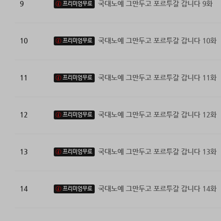
9
국대노예 그만두고 포르투갈 갑니다 9화
프리미엄무료
10
국대노예 그만두고 포르투갈 갑니다 10화
프리미엄무료
11
국대노예 그만두고 포르투갈 갑니다 11화
프리미엄무료
12
국대노예 그만두고 포르투갈 갑니다 12화
프리미엄무료
13
국대노예 그만두고 포르투갈 갑니다 13화
프리미엄무료
14
국대노예 그만두고 포르투갈 갑니다 14화
프리미엄무료