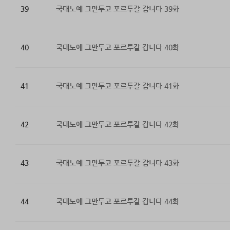
39
국대노예 그만두고 포르투갈 갑니다 39화
40
국대노예 그만두고 포르투갈 갑니다 40화
41
국대노예 그만두고 포르투갈 갑니다 41화
42
국대노예 그만두고 포르투갈 갑니다 42화
43
국대노예 그만두고 포르투갈 갑니다 43화
44
국대노예 그만두고 포르투갈 갑니다 44화