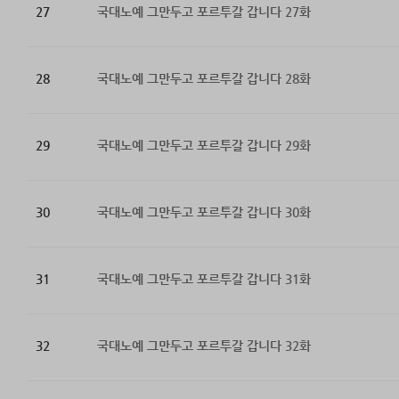
27
국대노예 그만두고 포르투갈 갑니다 27화
28
국대노예 그만두고 포르투갈 갑니다 28화
29
국대노예 그만두고 포르투갈 갑니다 29화
30
국대노예 그만두고 포르투갈 갑니다 30화
31
국대노예 그만두고 포르투갈 갑니다 31화
32
국대노예 그만두고 포르투갈 갑니다 32화