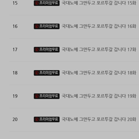
15
국대노예 그만두고 포르투갈 갑니다 15화
프리미엄무료
16
국대노예 그만두고 포르투갈 갑니다 16화
프리미엄무료
17
국대노예 그만두고 포르투갈 갑니다 17화
프리미엄무료
18
국대노예 그만두고 포르투갈 갑니다 18화
프리미엄무료
19
국대노예 그만두고 포르투갈 갑니다 19화
프리미엄무료
20
국대노예 그만두고 포르투갈 갑니다 20화
프리미엄무료