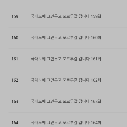
159
국대노예 그만두고 포르투갈 갑니다 159화
160
국대노예 그만두고 포르투갈 갑니다 160화
161
국대노예 그만두고 포르투갈 갑니다 161화
162
국대노예 그만두고 포르투갈 갑니다 162화
163
국대노예 그만두고 포르투갈 갑니다 163화
164
국대노예 그만두고 포르투갈 갑니다 164화