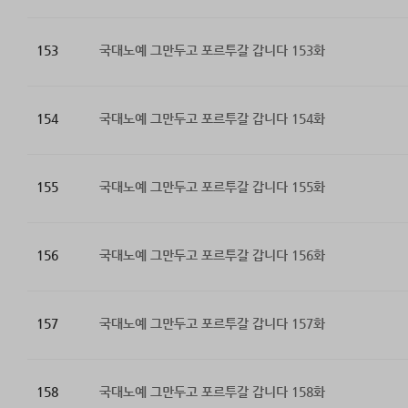
153
국대노예 그만두고 포르투갈 갑니다 153화
154
국대노예 그만두고 포르투갈 갑니다 154화
155
국대노예 그만두고 포르투갈 갑니다 155화
156
국대노예 그만두고 포르투갈 갑니다 156화
157
국대노예 그만두고 포르투갈 갑니다 157화
158
국대노예 그만두고 포르투갈 갑니다 158화