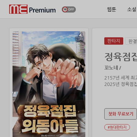
웹툰
소설
판타지
완결
정육점
꼬노네 /
2157년 세계 
2025년 정육점
첫화 무료보기
#현대판타지