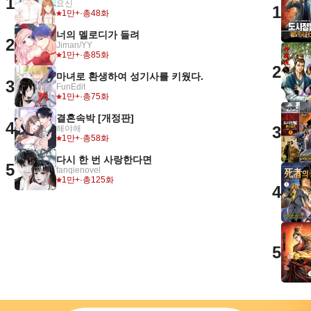
1
요신
1
1만+
·
총48화
너의 멜로디가 들려
2
Jiman/YY
1만+
·
총85화
2
마녀로 환생하여 성기사를 키웠다.
3
FunEdit
1만+
·
총75화
결혼속박 [개정판]
4
3
해야해
1만+
·
총58화
다시 한 번 사랑한다면
5
fanqienovel
1만+
·
총125화
4
5