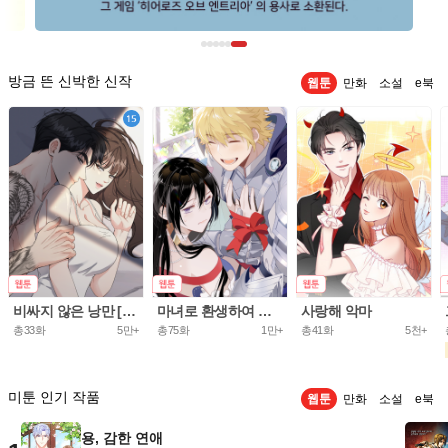
방금 뜬 신박한 신작
웹툰
만화
소설
e북
비싸지 않은 낭만 [개정판]
마녀로 환생하여 성기사를 키웠다.
사랑해 악마
총33화
5만+
총75화
1만+
총41화
5천+
미툰 인기 작품
웹툰
만화
소설
e북
용, 감한 연애