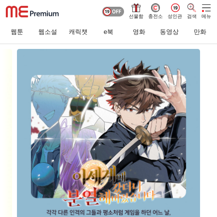
선물함
충전소
성인관
검색
메뉴
웹툰
웹소설
캐릭챗
e북
영화
동영상
만화