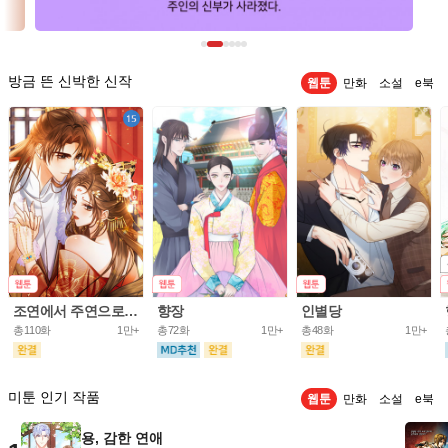
방금 뜬 신박한 신작
웹툰
만화
소설
e북
조연에서 주연으로 레벨업
향장
인별당
총110화
1만+
총72화
1만+
총48화
1만+
미툰 인기 작품
웹툰
만화
소설
e북
용, 감한 연애