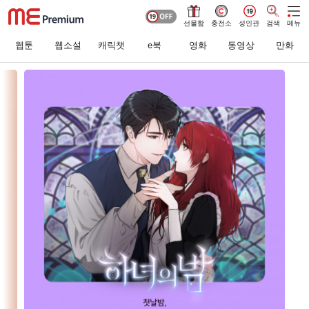
선물함
충전소
성인관
검색
메뉴
웹툰
웹소설
캐릭챗
e북
영화
동영상
만화