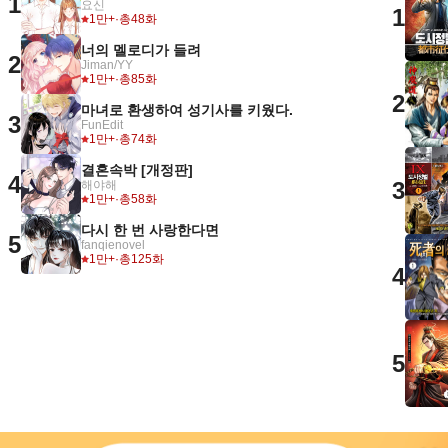
1
요신
1
1만+
·
총48화
너의 멜로디가 들려
2
Jiman/YY
1만+
·
총85화
2
마녀로 환생하여 성기사를 키웠다.
3
FunEdit
1만+
·
총74화
결혼속박 [개정판]
4
3
해야해
1만+
·
총58화
다시 한 번 사랑한다면
5
fanqienovel
1만+
·
총125화
4
5