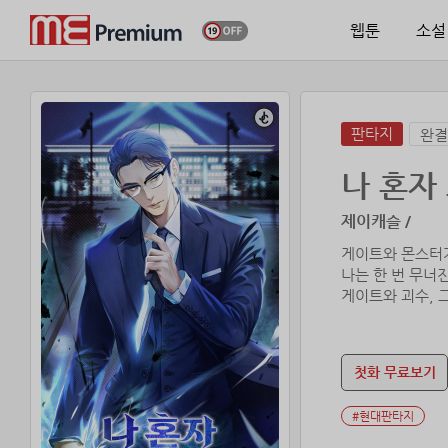
웹툰
소설
판타지
완결
나 혼자
제이캐슬 /
게이트와 몬스터
나는 한 번 무너
게이트와 괴수, 
배신과 후회 속,
더 이상의 실패는
첫화 무료보기
#현대판타지